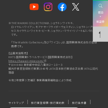
宿泊
+
航空券
※THE WAIKIKI COLLECTIONは、シェラトンワイキキ、
ロイヤルハワイアン、
モアナサーフライダーウェスティン、シェラトン・プリン
セスカイウラニ・ワイキキ・ビーチ、
シェラトン・マウイ・リゾート&スパの総称
です。
「The Waikiki Collection」及び「ワイコレ」は、国際興業株式会社の登録
商標です。
【企画実施販売】
KKTS 国際興業トラベルサービス【国際興業株式会社】
https://hawaii-mice.com/
〒104-8460 東京都中央区八重洲２－１０－３
観光庁長官登録旅行業第1948号 JATA日本旅行業協会正会員 IATA公認代
理店
令和２年度第 3 次補正 事業再構築補助金により作成
サイトマップ
旅行業登録票・旅行業約款
旅行条件書