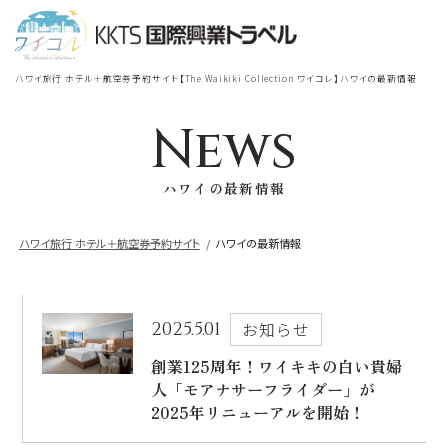
宿泊
＋
航空券
TOP
ハワイ旅行 ホテル＋航空券予約サイト【The Waikiki Collection ワイコレ】ハワイの最新情報
シェラトン・ワイキキ・ビーチリ
シェラトン・ワイキキ・ビーチリゾート
ゾート
News
出発地
到着地
ハワイの最新情報
ロイヤルハワイアン
ラグジュアリー
コレクション リゾート
ハワイ旅行 ホテル＋航空券予約サイト
ハワイの最新情報
帰国の到着地が違うお客様
モアナサーフライダー
座席クラス / 航空会社
帰国到着地
ウェスティンリゾート&スパ
2025.5.01
お知らせ
座席クラス
創業125周年！ワイキキの白い貴婦
人「モアナサーフライダー」が
シェラトン・プリンセスカイウラニ・ワイ
キキ・ビーチ
2025年リニューアルを開始！
航空会社