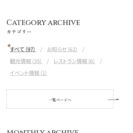
出発日
シェラトン・マウイ・リゾート＆スパ
2026年8月27日(木)
Category archive
カテゴリー
現地出発日
キャンペーン
2026年8月31日(月)
すべて（97）
お知らせ（62）
5つの特徴
泊数
部屋数
観光情報（35）
レストラン情報（6）
よくあるご質問
イベント情報（1）
人数
お客様の声
大人
2
名/子供
0
名/添い寝
0
名/幼児
0
名
ハワイの最新情報
一覧ページへ
お問い合わせ
宿泊+航空券を検索
ご予約の流れ
宿泊予約のみのお客様
Monthly archive