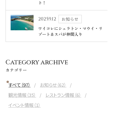
ト！
出発日
シェラトン・マウイ・リゾート＆スパ
2026年8月27日(木)
2025.9.12
お知らせ
現地出発日
ワイコレにシェラトン・マウイ・リ
キャンペーン
2026年8月31日(月)
ゾート＆スパが仲間入り
5つの特徴
泊数
部屋数
よくあるご質問
Category archive
人数
お客様の声
カテゴリー
大人
2
名/子供
0
名/添い寝
0
名/幼児
0
名
ハワイの最新情報
すべて（97）
お知らせ（62）
お問い合わせ
宿泊+航空券を検索
観光情報（35）
レストラン情報（6）
ご予約の流れ
イベント情報（1）
宿泊予約のみのお客様