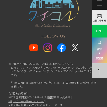
お問い合わせ
LINE
FOLLOW US
宿泊
+
航空券
※THE WAIKIKI COLLECTIONは、シェラトンワイキキ、
ロイヤルハワイアン、
モアナサーフライダーウェスティン、シェラトン・プリン
セスカイウラニ・ワイキキ・ビーチ、
シェラトン・マウイ・リゾート&スパの総称
です。
「The Waikiki Collection」及び「ワイコレ」は、国際興業株式会社の登録
商標です。
【企画実施販売】
KKTS 国際興業トラベルサービス【国際興業株式会社】
https://hawaii-mice.com/
〒104-8460 東京都中央区八重洲２－１０－３