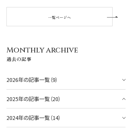
ハワイ旅行～ご出発からご帰国までの流れ～
シェラトン・ワイキキ・ビーチリゾート
ご予約内容の確認・キャンセル
一覧ページへ
ロイヤルハワイアン ラグジュアリーコレクションリゾート
CLOSE
モアナサーフライダー ウェスティンリゾート&スパ
シェラトン プリンセス・カイウラニ
Monthly archive
シェラトン・マウイ・リゾート&スパ
過去の記事
2026年の記事一覧（9）
CLOSE
2025年の記事一覧（20）
2024年の記事一覧（14）