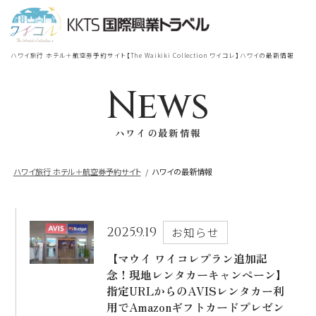
宿泊
＋
航空券
TOP
ハワイ旅行 ホテル＋航空券予約サイト【The Waikiki Collection ワイコレ】ハワイの最新情報
シェラトン・ワイキキ・ビーチリ
シェラトン・ワイキキ・ビーチリゾート
ゾート
News
出発地
到着地
ハワイの最新情報
ロイヤルハワイアン
ラグジュアリー
コレクション リゾート
ハワイ旅行 ホテル＋航空券予約サイト
ハワイの最新情報
帰国の到着地が違うお客様
モアナサーフライダー
座席クラス / 航空会社
帰国到着地
ウェスティンリゾート&スパ
2025.9.19
お知らせ
座席クラス
【マウイ ワイコレプラン追加記
念！現地レンタカーキャンペーン】
シェラトン・プリンセスカイウラニ・ワイ
キキ・ビーチ
指定URLからのAVISレンタカー利
航空会社
用でAmazonギフトカードプレゼン