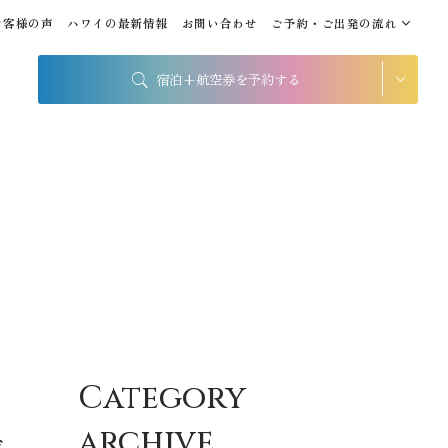
お客様の声
ハワイの最新情報
お問い合わせ
ご予約・ご出発の流れ
宿泊+航空券を予約する
シェラトン・ワイキキ・ビ
ーチリゾート
出発地
到着地
帰国の到着地が違うお客様
帰国到着地
座席クラス / 航空会社
Category
座席クラス
archive