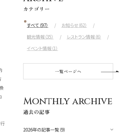
ガ
航空会社
カテゴリー
出発日
すべて（97）
お知らせ（62）
2026年8月27日(木)
観光情報（35）
レストラン情報（6）
現地出発日
イベント情報（1）
2026年8月31日(月)
し
泊数
部屋数
内
一覧ページへ
方
換
人数
大人
2
名/子供
0
名/添い寝
0
名/幼児
0
名
ロ
Monthly archive
過去の記事
宿泊+航空券を検索
旅行
2026年の記事一覧（9）
で