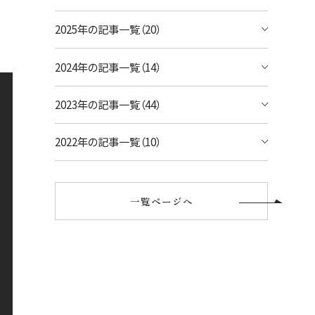
宿泊予約のみのお客様
！
2025年の記事一覧（20）
シェラトン・ワイキキ・ビーチリゾート
ご予約内容の確認・キャンセル
ロイヤルハワイアン ラグジュアリーコレクシ
2024年の記事一覧（14）
ョンリゾート
2023年の記事一覧（44）
モアナサーフライダー ウェスティンリゾート
&スパ
2022年の記事一覧（10）
シェラトン プリンセス・カイウラニ
シェラトン・マウイ・リゾート&スパ
一覧ページへ