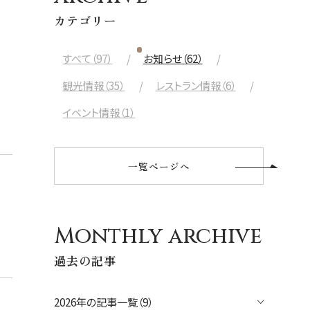
航空会社
カテゴリー
出発日
すべて（97）
お知らせ（62）
2026年8月27日(木)
観光情報（35）
レストラン情報（6）
現地出発日
イベント情報（1）
2026年8月31日(月)
泊数
部屋数
一覧ページへ
人数
大人
2
名/子供
0
名/添い寝
0
名/幼児
0
名
Monthly archive
過去の記事
宿泊+航空券を検索
2026年の記事一覧（9）