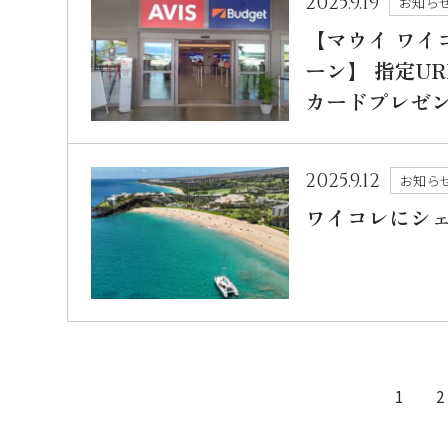
2025.9.19
お知ら
【マウイ ワ
ーン】 指定UR
カードプレゼ
2025.9.12
お知ら
ワイコレにシ
1
2