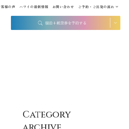
お客様の声
ハワイの最新情報
お問い合わせ
ご予約・ご出発の流れ
宿泊+航空券を予約する
シェラトン・ワイキキ・ビ
ーチリゾート
出発地
到着地
帰国の到着地が違うお客様
帰国到着地
座席クラス / 航空会社
Category
座席クラス
archive