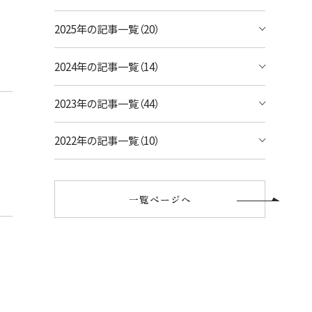
宿泊予約のみのお客様
2025年の記事一覧（20）
シェラトン・ワイキキ・ビーチリゾート
ご予約内容の確認・キャンセル
ロイヤルハワイアン ラグジュアリーコレクシ
2024年の記事一覧（14）
ョンリゾート
2023年の記事一覧（44）
モアナサーフライダー ウェスティンリゾート
&スパ
2022年の記事一覧（10）
シェラトン プリンセス・カイウラニ
シェラトン・マウイ・リゾート&スパ
一覧ページへ