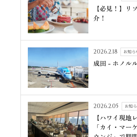
【必見！】リ
介！
2026.2.18
お知ら
成田 - ホノ
2026.2.05
お知
【ハワイ現地
「カイ・マーケ
ウンジ」で期