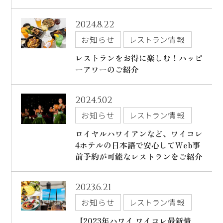
出発日
2024.8.22
シェラトン・マウイ・リゾート＆スパ
2026年8月30日(日)
お知らせ
レストラン情報
現地出発日
レストランをお得に楽しむ！ハッピ
キャンペーン
2026年9月03日(木)
ーアワーのご紹介
5つの特徴
泊数
部屋数
2024.5.02
よくあるご質問
お知らせ
レストラン情報
人数
お客様の声
ロイヤルハワイアンなど、ワイコレ
大人
2
名/子供
0
名/添い寝
0
名/幼児
0
名
4ホテルの日本語で安心してWeb事
ハワイの最新情報
前予約が可能なレストランをご紹介
お問い合わせ
宿泊+航空券を検索
2023.6.21
ご予約の流れ
お知らせ
レストラン情報
宿泊予約のみのお客様
【2023年ハワイ ワイコレ最新情