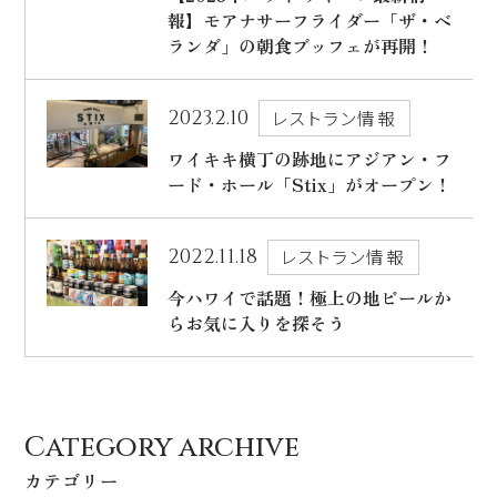
ハワイ旅行～ご出発からご帰国までの流れ～
報】モアナサーフライダー「ザ・ベ
シェラトン・ワイキキ・ビーチリゾート
ランダ」の朝食ブッフェが再開！
ご予約内容の確認・キャンセル
ロイヤルハワイアン ラグジュアリーコレクションリゾート
2023.2.10
レストラン情報
CLOSE
モアナサーフライダー ウェスティンリゾート&スパ
ワイキキ横丁の跡地にアジアン・フ
シェラトン プリンセス・カイウラニ
ード・ホール「Stix」がオープン！
シェラトン・マウイ・リゾート&スパ
2022.11.18
レストラン情報
今ハワイで話題！極上の地ビールか
CLOSE
らお気に入りを探そう
Category archive
カテゴリー