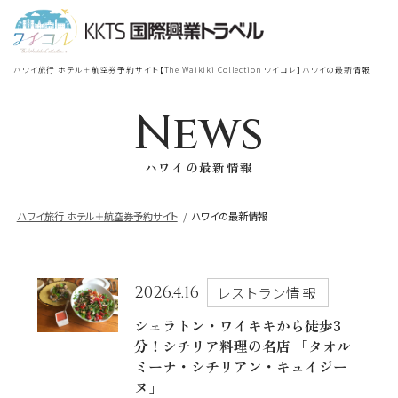
宿泊
＋
航空券
TOP
ハワイ旅行 ホテル＋航空券予約サイト【The Waikiki Collection ワイコレ】ハワイの最新情報
シェラトン・ワイキキ・ビーチリ
シェラトン・ワイキキ・ビーチリゾート
ゾート
News
出発地
到着地
ハワイの最新情報
ロイヤルハワイアン
ラグジュアリー
コレクション リゾート
ハワイ旅行 ホテル＋航空券予約サイト
ハワイの最新情報
帰国の到着地が違うお客様
モアナサーフライダー
座席クラス / 航空会社
帰国到着地
ウェスティンリゾート&スパ
2026.4.16
レストラン情報
座席クラス
シェラトン・ワイキキから徒歩3
分！シチリア料理の名店 「タオル
シェラトン・プリンセスカイウラニ・ワイ
キキ・ビーチ
ミーナ・シチリアン・キュイジー
航空会社
ヌ」