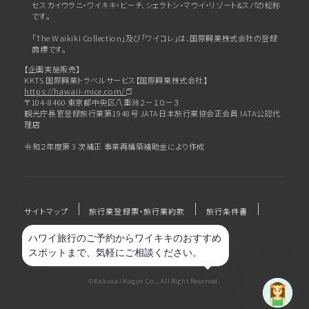
セスカイウラニ・ワイキキ・ビーチ、
シェラトン・マウイ・リゾート&スパの総称
です。
「The Waikiki Collection」及び「ワイコレ」は、国際興業株式会社の登録
商標です。
【企画実施販売】
KKTS 国際興業トラベルサービス【国際興業株式会社】
https://hawaii-mice.com/
〒104-8460 東京都中央区八重洲２－１０－３
観光庁長官登録旅行業第1948号 JATA日本旅行業協会正会員 IATA公認代
理店
令和２年度第 3 次補正 事業再構築補助金により作成
サイトマップ
旅行業登録票・旅行業約款
旅行条件書
プライバシーポリシー
会社概要
©Kokusai Kogyo Co., All Right Reserved.