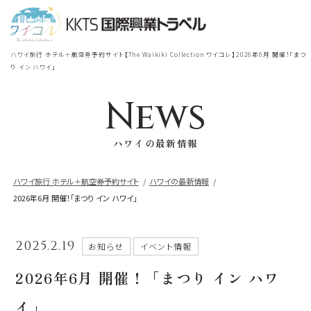
宿泊
＋
航空券
TOP
ハワイ旅行 ホテル＋航空券予約サイト【The Waikiki Collection ワイコレ】2026年6月 開催！「まつ
シェラトン・ワイキキ・ビーチリ
り イン ハワイ」
シェラトン・ワイキキ・ビーチリゾート
ゾート
News
出発地
到着地
ロイヤルハワイアン
ラグジュアリー
ハワイの最新情報
コレクション リゾート
帰国の到着地が違うお客様
ハワイ旅行 ホテル＋航空券予約サイト
ハワイの最新情報
2026年6月 開催！「まつり イン ハワイ」
モアナサーフライダー
座席クラス / 航空会社
帰国到着地
ウェスティンリゾート&スパ
2025.2.19
お知らせ
イベント情報
座席クラス
シェラトン・プリンセスカイウラニ・ワイ
2026年6月 開催！「まつり イン ハワ
キキ・ビーチ
航空会社
イ」