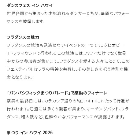
ハワイ旅行～ご出発からご帰国までの流れ～
ダンスフェス イン ハワイ
シェラトン・ワイキキ・ビーチリゾート
世界各国から集まった才能溢れるダンサーたちが、華麗なパフォー
ご予約内容の確認・キャンセル
ロイヤルハワイアン ラグジュアリーコレクションリゾート
マンスを披露します。
CLOSE
フラダンスの魅力
モアナサーフライダー ウェスティンリゾート&スパ
フラダンスの競演も見逃せないイベントの一つです。クヒオビー
シェラトン プリンセス・カイウラニ
チ・フラマウンドで行われるこの競演には、ハワイだけでなく世界
シェラトン・マウイ・リゾート&スパ
中からの参加者が集います。フラダンスを愛する人々にとって、この
フェスティバルはフラの精神を共有し、その美しさを祝う特別な機
会となります。
CLOSE
「パンパシフィックまつりパレード」で感動のフィナーレ
祭典の最終日には、カラカウア通りの約1.7キロにわたって行進が
行われます。沿道には多くの観客が集まり、マーチングバンド、フラ
ダンス、和太鼓など、色鮮やかなパフォーマンスが披露されます。
まつり イン ハワイ 2026