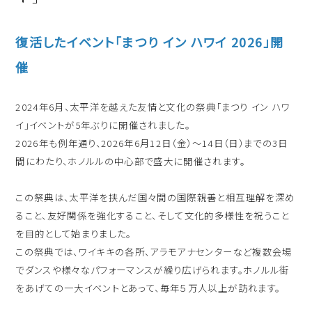
出発日
シェラトン・マウイ・リゾート＆スパ
復活したイベント「まつり イン ハワイ 2026」開
2026年8月28日(金)
催
現地出発日
キャンペーン
2026年9月01日(火)
2024年6月、太平洋を越えた友情と文化の祭典「まつり イン ハワ
5つの特徴
イ」イベントが5年ぶりに開催されました。
泊数
部屋数
2026年も例年通り、2026年6月12日（金）～14日（日）までの3日
よくあるご質問
間にわたり、ホノルルの中心部で盛大に開催されます。
人数
お客様の声
この祭典は、太平洋を挟んだ国々間の国際親善と相互理解を深め
大人
2
名/子供
0
名/添い寝
0
名/幼児
0
名
ること、友好関係を強化すること、そして文化的多様性を祝うこと
ハワイの最新情報
を目的として始まりました。
お問い合わせ
この祭典では、ワイキキの各所、アラモアナセンターなど複数会場
宿泊+航空券を検索
でダンスや様々なパフォーマンスが繰り広げられます。ホノルル街
ご予約の流れ
をあげての一大イベントとあって、毎年５万人以上が訪れます。
宿泊予約のみのお客様