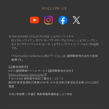
FOLLOW US
※THE WAIKIKI COLLECTIONは、シェラトンワイキキ、
ロイヤルハワイアン、
モアナサーフライダーウェスティン、シェラトン・プリン
セスカイウラニ・ワイキキ・ビーチ、
シェラトン・マウイ・リゾート&スパの総称
です。
「The Waikiki Collection」及び「ワイコレ」は、国際興業株式会社の登録
商標です。
【企画実施販売】
KKTS 国際興業トラベルサービス【国際興業株式会社】
https://hawaii-mice.com/
〒104-8460 東京都中央区八重洲２－１０－３
観光庁長官登録旅行業第1948号 JATA日本旅行業協会正会員 IATA公認代
理店
令和２年度第 3 次補正 事業再構築補助金により作成