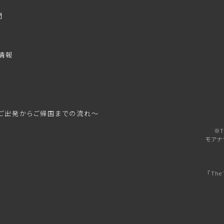
問
情報
ご出発からご帰国までの流れ～
※T
モアナ
「Th