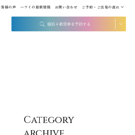
お客様の声
ハワイの最新情報
お問い合わせ
ご予約・ご出発の流れ
宿泊+航空券を予約する
シェラトン・ワイキキ・ビ
ーチリゾート
出発地
到着地
帰国の到着地が違うお客様
帰国到着地
座席クラス / 航空会社
Category
座席クラス
archive