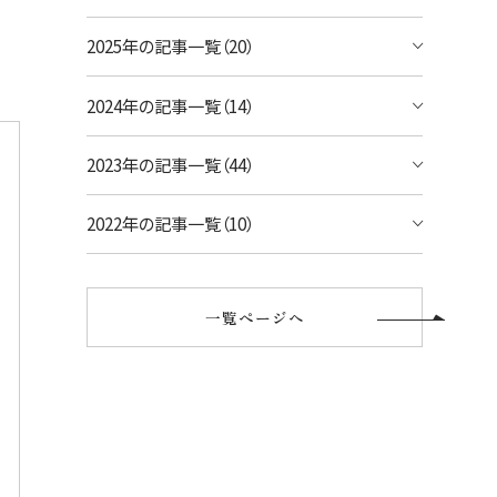
宿泊予約のみのお客様
2025年の記事一覧（20）
シェラトン・ワイキキ・ビーチリゾート
ご予約内容の確認・キャンセル
ロイヤルハワイアン ラグジュアリーコレクシ
2024年の記事一覧（14）
ョンリゾート
2023年の記事一覧（44）
モアナサーフライダー ウェスティンリゾート
&スパ
2022年の記事一覧（10）
シェラトン プリンセス・カイウラニ
シェラトン・マウイ・リゾート&スパ
一覧ページへ