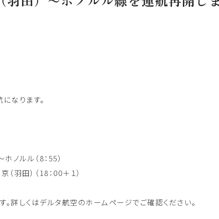
京（羽田）〜ホノルル線を運航再開し
航になります。
）〜ホノルル（8：55）
東京（羽田）（18：00＋１）
す。詳しくはデルタ航空のホームページでご確認ください。