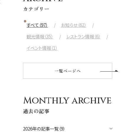
ま
航空会社
カテゴリー
出発日
すべて（97）
お知らせ（62）
2026年8月28日(金)
観光情報（35）
レストラン情報（6）
現地出発日
イベント情報（1）
2026年9月01日(火)
泊数
部屋数
一覧ページへ
人数
大人
2
名/子供
0
名/添い寝
0
名/幼児
0
名
Monthly archive
過去の記事
宿泊+航空券を検索
2026年の記事一覧（9）