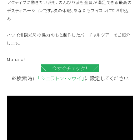
アクティブに動きたい派も、のんびり派も全員が満足できる最高の
デスティネーションです。次の休暇、あなたもワイコレにてお申込
み
ハワイ州観光局の協力のもと制作したバーチャルツアーをご紹介
します。
Mahalo!
＼ 今すぐチェック！ ／
※検索時に
「シェラトン・マウイ」
に設定してください