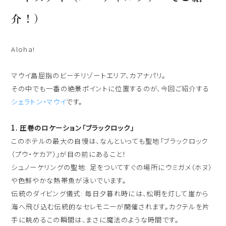
介！）
出発日
シェラトン・マウイ・リゾート＆スパ
2026年8月28日(金)
Aloha!
現地出発日
キャンペーン
2026年9月01日(火)
マウイ島屈指のビーチリゾートエリア、カアナパリ。
5つの特徴
その中でも一番の絶景ポイントに位置するのが、今回ご紹介する
泊数
部屋数
シェラトン・マウイ
です。
よくあるご質問
1. 圧巻のロケーション「ブラックロック」
人数
お客様の声
このホテルの最大の自慢は、なんといっても聖地「ブラックロック
大人
2
名/子供
0
名/添い寝
0
名/幼児
0
名
（プウ・ケカア）」が目の前にあること！
ハワイの最新情報
シュノーケリングの聖地: 足をついてすぐの場所にウミガメ（ホヌ）
お問い合わせ
や色鮮やかな熱帯魚が泳いでいます。
宿泊+航空券を検索
伝統のダイビング儀式: 毎日夕暮れ時には、松明を灯して崖から
ご予約の流れ
海へ飛び込む伝統的なセレモニーが開催されます。カクテルを片
手に眺めるこの瞬間は、まさに魔法のような時間です。
宿泊予約のみのお客様