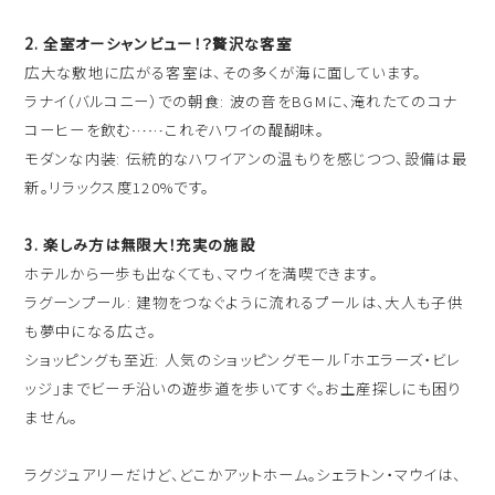
ハワイ旅行～ご出発からご帰国までの流れ～
シェラトン・ワイキキ・ビーチリゾート
2. 全室オーシャンビュー！？贅沢な客室
ご予約内容の確認・キャンセル
ロイヤルハワイアン ラグジュアリーコレクションリゾート
広大な敷地に広がる客室は、その多くが海に面しています。
ラナイ（バルコニー）での朝食: 波の音をBGMに、淹れたてのコナ
CLOSE
コーヒーを飲む……これぞハワイの醍醐味。
モアナサーフライダー ウェスティンリゾート&スパ
モダンな内装: 伝統的なハワイアンの温もりを感じつつ、設備は最
シェラトン プリンセス・カイウラニ
新。リラックス度120%です。
シェラトン・マウイ・リゾート&スパ
3. 楽しみ方は無限大！充実の施設
ホテルから一歩も出なくても、マウイを満喫できます。
ラグーンプール: 建物をつなぐように流れるプールは、大人も子供
CLOSE
も夢中になる広さ。
ショッピングも至近: 人気のショッピングモール「ホエラーズ・ビレ
ッジ」までビーチ沿いの遊歩道を歩いてすぐ。お土産探しにも困り
ません。
ラグジュアリーだけど、どこかアットホーム。シェラトン・マウイは、