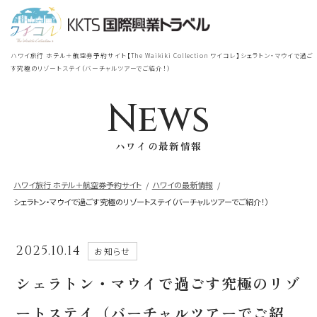
宿泊
＋
航空券
TOP
ハワイ旅行 ホテル＋航空券予約サイト【The Waikiki Collection ワイコレ】シェラトン・マウイで過ご
シェラトン・ワイキキ・ビーチリ
す究極のリゾートステイ（バーチャルツアーでご紹介！）
シェラトン・ワイキキ・ビーチリゾート
ゾート
News
出発地
到着地
ロイヤルハワイアン
ラグジュアリー
ハワイの最新情報
コレクション リゾート
帰国の到着地が違うお客様
ハワイ旅行 ホテル＋航空券予約サイト
ハワイの最新情報
シェラトン・マウイで過ごす究極のリゾートステイ（バーチャルツアーでご紹介！）
モアナサーフライダー
座席クラス / 航空会社
帰国到着地
ウェスティンリゾート&スパ
2025.10.14
お知らせ
座席クラス
シェラトン・プリンセスカイウラニ・ワイ
シェラトン・マウイで過ごす究極のリゾ
キキ・ビーチ
航空会社
ートステイ（バーチャルツアーでご紹