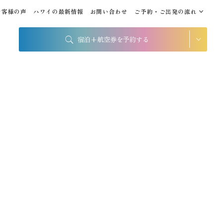
お客様の声
ハワイの最新情報
お問い合わせ
ご予約・ご出発の流れ
宿泊+航空券を予約する
シェラトン・ワイキキ・ビ
ーチリゾート
出発地
到着地
帰国の到着地が違うお客様
帰国到着地
座席クラス / 航空会社
座席クラス