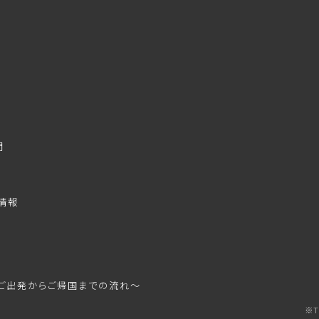
問
情報
ご出発からご帰国までの流れ～
※T