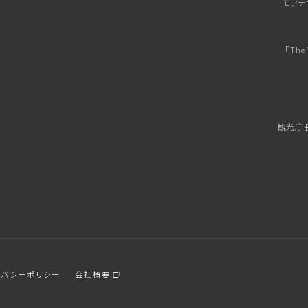
モアナ
「Th
観光庁長
イバシーポリシー
会社概要