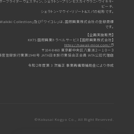
サーフライダーウェスティン、シェラトン・プリンセスカイウラニ・ワイキキ・
ビーチ、
シェラトン・マウイ・リゾート&スパの総称です。
e Waikiki Collection」及び「ワイコレ」は、国際興業株式会社の登録商標
です。
【企画実施販売】
KKTS 国際興業トラベルサービス【国際興業株式会社】
https://hawaii-mice.com/
〒104-8460 東京都中央区八重洲２－１０－３
官登録旅行業第1948号 JATA日本旅行業協会正会員 IATA公認代理店
令和２年度第 3 次補正 事業再構築補助金により作成
©Kokusai Kogyo Co., All Right Reserved.