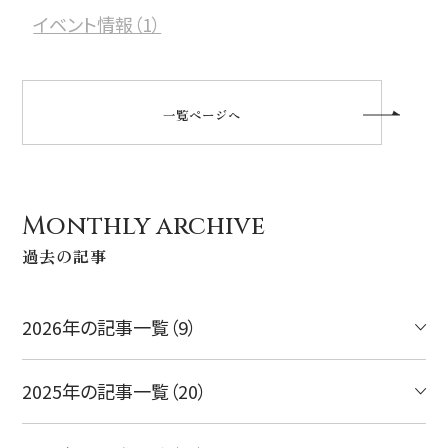
ハワイ旅行～ご出発からご帰国までの流れ～
イベント情報（1）
シェラトン・ワイキキ・ビーチリゾート
ご予約内容の確認・キャンセル
ロイヤルハワイアン ラグジュアリーコレクションリゾート
CLOSE
一覧ページへ
モアナサーフライダー ウェスティンリゾート&スパ
シェラトン プリンセス・カイウラニ
シェラトン・マウイ・リゾート&スパ
Monthly archive
過去の記事
CLOSE
2026年の記事一覧（9）
2025年の記事一覧（20）