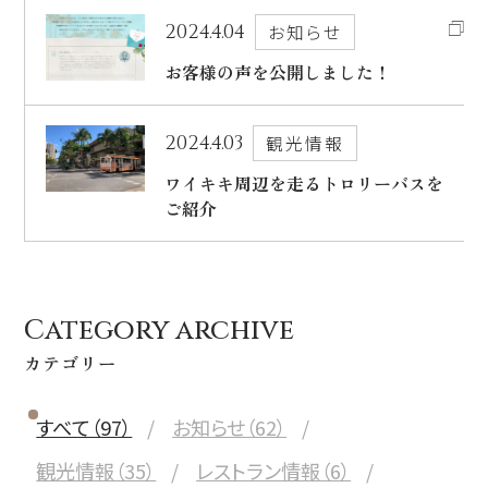
2024.4.04
お知らせ
出発日
シェラトン・マウイ・リゾート＆スパ
お客様の声を公開しました！
2026年8月30日(日)
現地出発日
キャンペーン
2024.4.03
観光情報
2026年9月03日(木)
ワイキキ周辺を走るトロリーバスを
5つの特徴
泊数
部屋数
ご紹介
よくあるご質問
人数
お客様の声
大人
2
名/子供
0
名/添い寝
0
名/幼児
0
名
Category archive
ハワイの最新情報
カテゴリー
お問い合わせ
宿泊+航空券を検索
すべて（97）
お知らせ（62）
ご予約の流れ
観光情報（35）
レストラン情報（6）
宿泊予約のみのお客様