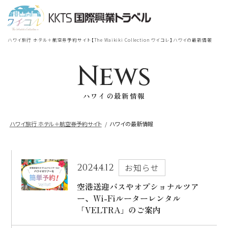
宿泊
＋
航空券
TOP
ハワイ旅行 ホテル＋航空券予約サイト【The Waikiki Collection ワイコレ】ハワイの最新情報
シェラトン・ワイキキ・ビーチリ
シェラトン・ワイキキ・ビーチリゾート
ゾート
News
出発地
到着地
ハワイの最新情報
ロイヤルハワイアン
ラグジュアリー
コレクション リゾート
ハワイ旅行 ホテル＋航空券予約サイト
ハワイの最新情報
帰国の到着地が違うお客様
モアナサーフライダー
座席クラス / 航空会社
帰国到着地
ウェスティンリゾート&スパ
2024.4.12
お知らせ
座席クラス
空港送迎バスやオプショナルツア
ー、Wi-Fiルーターレンタル
シェラトン・プリンセスカイウラニ・ワイ
キキ・ビーチ
「VELTRA」のご案内
航空会社