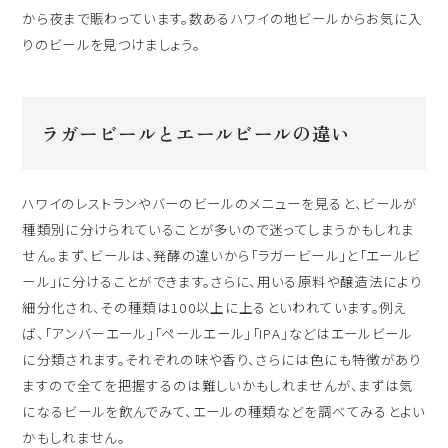
ハワイ旅行～ご出発からご帰国までの流れ～
から夜まで賑わっています。数あるハワイの地ビールからお気に入
シェラトン・ワイキキ・ビーチリゾート
りのビールを見つけましょう。
ご予約内容の確認・キャンセル
ロイヤルハワイアン ラグジュアリーコレクションリゾート
CLOSE
モアナサーフライダー ウェスティンリゾート&スパ
ラガービールとエールビールの違い
シェラトン プリンセス・カイウラニ
シェラトン・マウイ・リゾート&スパ
ハワイのレストランやバーのビールのメニューを見ると、ビールが
種類別に分けられていることが多いので迷ってしまうかもしれま
せん。まず、ビールは、発酵の違いから「ラガービール」と「エールビ
ール」に分けることができます。さらに、用いる原料や醸造法により
CLOSE
細分化され、その種類は100以上に上るといわれています。例え
ば、「アンバーエール」「ペールエール」「IPA」などはエールビール
に分類されます。それぞれの味や香り、さらには色にも特徴があり
ますので全てを把握するのは難しいかもしれませんが、まずは気
になるビールを飲んでみて、エールの種類などを調べてみるとよい
かもしれません。