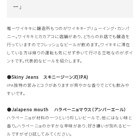
ー」
唯一ワイキキに醸造所もつのがワイキキ・ブリューイング・カンパ
ニー。ワイキキとカカアコに店舗があり、どちらのお店でも醸造を
行っていますのでフレッシュなビールが飲めます。ワイキキに滞在
している方は帰りの運転も気にせず歩いて行ける立地なのがポイ
ントです。代表的なビールを紹介します。
●Skiny Jeans スキニージーンズ(IPA)
IPA独特の苦みとコクがありますが爽やかな香りでとても飲みや
すいです。
●Jalapeno mouth ハラペーニョマウス（アンバーエール）
ハラペーニョが材料の一つという珍しいビールで、他にはない味と
香り。ハラペーニョのかすかな辛味があり、好き嫌いが別れるビー
ルですがぜひ試してみてください。