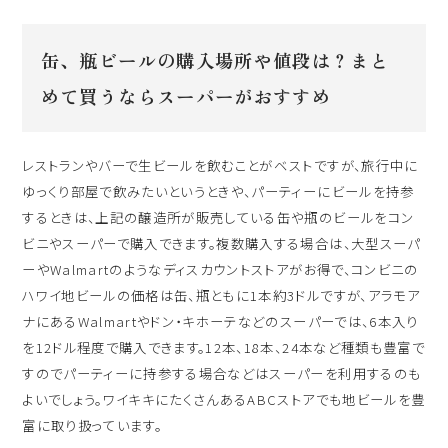
缶、瓶ビールの購入場所や値段は？まと
めて買うならスーパーがおすすめ
レストランやバーで生ビールを飲むことがベストですが、旅行中に
ゆっくり部屋で飲みたいというときや、パーティーにビールを持参
するときは、上記の醸造所が販売している缶や瓶のビールをコン
ビニやスーパーで購入できます。複数購入する場合は、大型スーパ
ーやWalmartのようなディスカウントストアがお得で、コンビニの
ハワイ地ビールの価格は缶、瓶ともに1本約3ドルですが、アラモア
ナにあるWalmartやドン・キホーテなどのスーパーでは、6本入り
を12ドル程度で購入できます。12本、18本、24本など種類も豊富で
すのでパーティーに持参する場合などはスーパーを利用するのも
よいでしょう。ワイキキにたくさんあるABCストアでも地ビールを豊
富に取り扱っています。