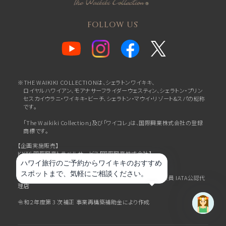
FOLLOW US
※THE WAIKIKI COLLECTIONは、シェラトンワイキキ、
ロイヤルハワイアン、
モアナサーフライダーウェスティン、シェラトン・プリン
セスカイウラニ・ワイキキ・ビーチ、
シェラトン・マウイ・リゾート&スパの総称
です。
「The Waikiki Collection」及び「ワイコレ」は、国際興業株式会社の登録
商標です。
【企画実施販売】
KKTS 国際興業トラベルサービス【国際興業株式会社】
https://hawaii-mice.com/
〒104-8460 東京都中央区八重洲２－１０－３
観光庁長官登録旅行業第1948号 JATA日本旅行業協会正会員 IATA公認代
理店
令和２年度第 3 次補正 事業再構築補助金により作成