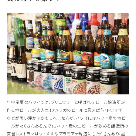
出発日
シェラトン・マウイ・リゾート＆スパ
2026年8月28日(金)
現地出発日
キャンペーン
2026年9月01日(火)
5つの特徴
泊数
部屋数
よくあるご質問
人数
お客様の声
大人
2
名/子供
0
名/添い寝
0
名/幼児
0
名
ハワイの最新情報
年中常夏のハワイでは、ブリュワリーと呼ばれるビール醸造所が
お問い合わせ
宿泊+航空券を検索
作る地ビールが大人気！アメリカのビールと言えば「バドワイザー」
などが思い浮かぶかもしれませんが、ハワイにはハワイ産の地ビ
ご予約の流れ
ールがたくさんあるんです。ハワイ産の生ビールが飲める醸造所の
宿泊予約のみのお客様
直営レストランはワイキキやアラモアナ周辺にもたくさんあり、昼