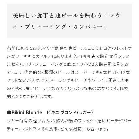
美味しい食事と地ビールを味わう「マウ
イ・ブリューイング・カンパニー」
名前にあるとおり、マウイ島発の地ビール。こちらも直営のレストラ
ンがワイキキとカイルアにあります（ワイキキ店で醸造は行ってい
ません）。コナ・ブリューイングと並ぶハワイの2大醸造所と言える
でしょう。代表的な4種類のビールはスーパーでも6本セット、12本
セットなどが人気です。ネーミングもビーチやハワイに関連したも
のが多く、暑いビーチで飲みたくなるようなものばかりです。代表
的な2つをご紹介します。
●Bikini Blonde ビキニ ブロンド（ラガー）
ラガー特有の軽い苦みと、飲んだ後のフレッシュ感はビーチやパー
ティー、レストランでの食事、どんな場面にも合います。