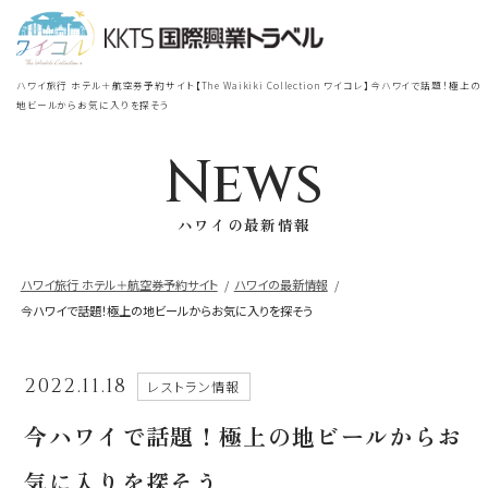
宿泊
＋
航空券
TOP
ハワイ旅行 ホテル＋航空券予約サイト【The Waikiki Collection ワイコレ】今ハワイで話題！極上の
シェラトン・ワイキキ・ビーチリ
地ビールからお気に入りを探そう
シェラトン・ワイキキ・ビーチリゾート
ゾート
News
出発地
到着地
ロイヤルハワイアン
ラグジュアリー
ハワイの最新情報
コレクション リゾート
帰国の到着地が違うお客様
ハワイ旅行 ホテル＋航空券予約サイト
ハワイの最新情報
今ハワイで話題！極上の地ビールからお気に入りを探そう
モアナサーフライダー
座席クラス / 航空会社
帰国到着地
ウェスティンリゾート&スパ
2022.11.18
レストラン情報
座席クラス
シェラトン・プリンセスカイウラニ・ワイ
今ハワイで話題！極上の地ビールからお
キキ・ビーチ
航空会社
気に入りを探そう