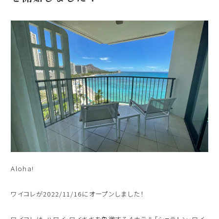
出発日
シェラトン・マウイ・リゾート＆スパ
2026年8月29日(土)
現地出発日
キャンペーン
2026年9月02日(水)
5つの特徴
泊数
部屋数
よくあるご質問
人数
お客様の声
大人
2
名/子供
0
名/添い寝
0
名/幼児
0
名
ハワイの最新情報
Aloha!
お問い合わせ
宿泊+航空券を検索
ワイコレが2022/11/16にオープンしました！
ご予約の流れ
宿泊予約のみのお客様
ワイコレは、ハワイ・ワイキキを象徴する４ホテル「シェラトン・ワイ