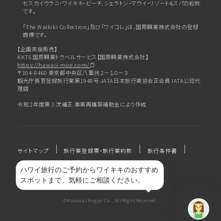
セスカイウラニ・ワイキキ・ビーチ、
シェラトン・マウイ・リゾート&スパの総称
です。
「The Waikiki Collection」及び「ワイコレ」は、国際興業株式会社の登録
商標です。
【企画実施販売】
KKTS 国際興業トラベルサービス【国際興業株式会社】
https://hawaii-mice.com/
〒104-8460 東京都中央区八重洲２－１０－３
観光庁長官登録旅行業第1948号 JATA日本旅行業協会正会員 IATA公認代
理店
令和２年度第 3 次補正 事業再構築補助金により作成
サイトマップ
旅行業登録票・旅行業約款
旅行条件書
プライバシーポリシー
会社概要
©Kokusai Kogyo Co., All Right Reserved.