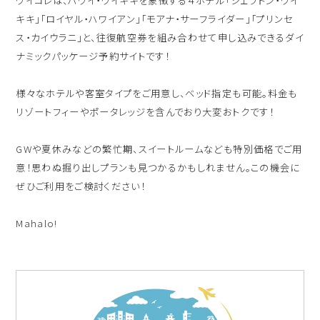
ハワイ旅行～ご出発からご帰国までの流れ～
キキ」「ロイヤル・ハワイアン」「モアナ・サーフライダー」「プリンセ
シェラトン・ワイキキ・ビーチリゾート
ご予約内容の確認・キャンセル
ス・カイウラニ」と、往復航空券を組み合わせて申し込みできるダイ
ロイヤルハワイアン ラグジュアリーコレクションリゾート
ナミックパッケージ予約サイトです！
CLOSE
モアナサーフライダー ウェスティンリゾート&スパ
様々なホテルや客室タイプをご用意し、ベッド指定も可能。料金も
リゾートフィーやポータレッジを含んでおり大変おトクです！
シェラトン プリンセス・カイウラニ
シェラトン・マウイ・リゾート&スパ
GWや夏休みなどの繁忙期、スイートルームなども特別価格でご用
意！思わぬ掘り出しプランも見つかるかもしれません。この機会に
ぜひご利用をご検討ください！
CLOSE
Mahalo!