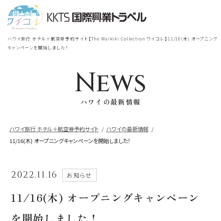
宿泊
＋
航空券
TOP
ハワイ旅行 ホテル＋航空券予約サイト【The Waikiki Collection ワイコレ】11/16(木) オープニング
シェラトン・ワイキキ・ビーチリ
キャンペーンを開始しました！
シェラトン・ワイキキ・ビーチリゾート
ゾート
News
出発地
到着地
ロイヤルハワイアン
ラグジュアリー
ハワイの最新情報
コレクション リゾート
帰国の到着地が違うお客様
ハワイ旅行 ホテル＋航空券予約サイト
ハワイの最新情報
11/16(木) オープニングキャンペーンを開始しました！
モアナサーフライダー
座席クラス / 航空会社
帰国到着地
ウェスティンリゾート&スパ
2022.11.16
お知らせ
座席クラス
シェラトン・プリンセスカイウラニ・ワイ
11/16(木) オープニングキャンペーン
キキ・ビーチ
航空会社
を開始しました！