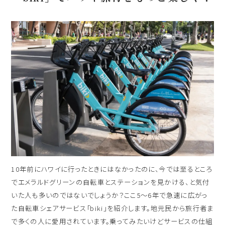
出発日
シェラトン・マウイ・リゾート＆スパ
2026年8月30日(日)
現地出発日
キャンペーン
2026年9月03日(木)
5つの特徴
泊数
部屋数
よくあるご質問
人数
お客様の声
大人
2
名/子供
0
名/添い寝
0
名/幼児
0
名
ハワイの最新情報
10年前にハワイに行ったときにはなかったのに、今では至るところ
お問い合わせ
宿泊+航空券を検索
でエメラルドグリーンの自転車とステーションを見かける、と気付
いた人も多いのではないでしょうか？ここ5〜6年で急速に広がっ
ご予約の流れ
た自転車シェアサービス「biki」を紹介します。地元民から旅行者ま
宿泊予約のみのお客様
で多くの人に愛用されています。乗ってみたいけどサービスの仕組