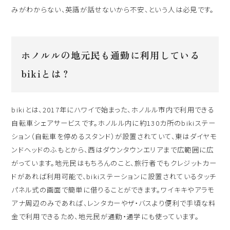
ハワイ旅行～ご出発からご帰国までの流れ～
みがわからない、英語が話せないから不安、という人は必見です。
シェラトン・ワイキキ・ビーチリゾート
ご予約内容の確認・キャンセル
ロイヤルハワイアン ラグジュアリーコレクションリゾート
ホノルルの地元民も通勤に利用している
CLOSE
モアナサーフライダー ウェスティンリゾート&スパ
bikiとは？
シェラトン プリンセス・カイウラニ
シェラトン・マウイ・リゾート&スパ
bikiとは、2017年にハワイで始まった、ホノルル市内で利用できる
自転車シェアサービスです。ホノルル内に約130カ所のbikiステー
ション（自転車を停めるスタンド）が設置されていて、東はダイヤモ
CLOSE
ンドヘッドのふもとから、西はダウンタウンエリアまで広範囲に広
がっています。地元民はもちろんのこと、旅行者でもクレジットカー
ドがあれば利用可能で、bikiステーションに設置されているタッチ
パネル式の画面で簡単に借りることができます。ワイキキやアラモ
アナ周辺のみであれば、レンタカーやザ・バスより便利で手頃な料
金で利用できるため、地元民が通勤・通学にも使っています。