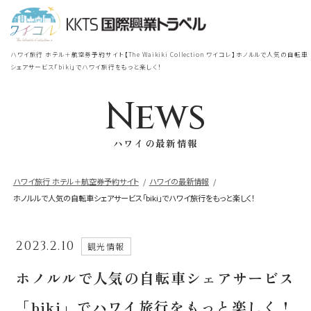
宿泊
＋
航空券
TOP
ハワイ旅行 ホテル＋航空券予約サイト【The Waikiki Collection ワイコレ】ホノルルで人気の自転車
シェラトン・ワイキキ・ビーチリ
シェアサービス「biki」でハワイ旅行をもっと楽しく！
シェラトン・ワイキキ・ビーチリゾート
ゾート
News
出発地
到着地
ロイヤルハワイアン
ラグジュアリー
ハワイの最新情報
コレクション リゾート
帰国の到着地が違うお客様
ハワイ旅行 ホテル＋航空券予約サイト
ハワイの最新情報
ホノルルで人気の自転車シェアサービス「biki」でハワイ旅行をもっと楽しく！
モアナサーフライダー
座席クラス / 航空会社
帰国到着地
ウェスティンリゾート&スパ
2023.2.10
観光情報
座席クラス
シェラトン・プリンセスカイウラニ・ワイ
ホノルルで人気の自転車シェアサービス
キキ・ビーチ
航空会社
「biki」でハワイ旅行をもっと楽しく！