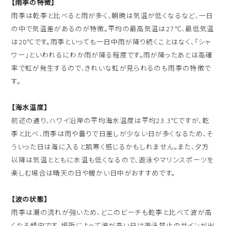
【雨季の特徴】
雨季は乾季と比べると雨が多く、朝晩は気温が低くなるなど、一日
の中で気温差があるのが特徴。平均の最高気温は27℃、最低気温
は20℃です。雨季といっても一日中雨が降り続くことはなく、「シャ
ワー」といわれるにわか雨が降る程度です。雨が降ったあとは高確
率で虹が発生するので、きれいな虹が見られるのも雨季の特徴で
す。
【海水温度】
前述の通り、ハワイ沿岸の平均海水温度は平均23.3℃ですが、乾
季と比べ、雨季は雨や曇りで日差しが少ない日が多くなるため、そ
ういった日は海に入ると肌寒く感じるかもしれません。また、夕方
以降は気温とともに水温も低くなるので、遊泳やマリンスポーツを
楽しむ場合は晴天の日や暖かい日中がおすすめです。
【波の状態】
雨季は潮の流れが強いため、どこのビーチも乾季と比べて波が高
くなる傾向です。場所によって波が高い日は遊泳禁止のサインが出