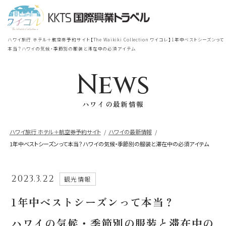
宿泊
＋
航空券
TOP
ハワイ旅行 ホテル＋航空券予約サイト【The Waikiki Collection ワイコレ】1年中ベストシーズンって
シェラトン・ワイキキ・ビーチリ
本当？ハワイの気候・季節別の服装と滞在中の必須アイテム
シェラトン・ワイキキ・ビーチリゾート
ゾート
News
出発地
到着地
ロイヤルハワイアン
ラグジュアリー
ハワイの最新情報
コレクション リゾート
帰国の到着地が違うお客様
ハワイ旅行 ホテル＋航空券予約サイト
ハワイの最新情報
1年中ベストシーズンって本当？ハワイの気候・季節別の服装と滞在中の必須アイテム
モアナサーフライダー
座席クラス / 航空会社
帰国到着地
ウェスティンリゾート&スパ
2023.3.22
観光情報
座席クラス
シェラトン・プリンセスカイウラニ・ワイ
1年中ベストシーズンって本当？
キキ・ビーチ
航空会社
ハワイの気候・季節別の服装と滞在中の