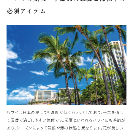
必須アイテム
出発日
シェラトン・マウイ・リゾート＆スパ
2026年8月30日(日)
現地出発日
キャンペーン
2026年9月03日(木)
5つの特徴
泊数
部屋数
よくあるご質問
人数
お客様の声
大人
2
名/子供
0
名/添い寝
0
名/幼児
0
名
ハワイの最新情報
お問い合わせ
宿泊+航空券を検索
ハワイは日本の夏よりも湿度が低くカラッとしており、一年を通し
ご予約の流れ
て温暖で過ごしやすい気候です。常夏といわれるハワイにも季節が
あり、シーズンによって気候や海の状態も異なります。花が美しい
宿泊予約のみのお客様