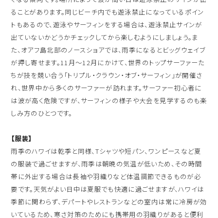
ることがあります。同じビーチ内でも遊泳禁止になっているポイン
トもあるので、遊泳やサーフィンをする場合は、遊泳禁止サインが
出ていないかどうかチェックしてから楽しむようにしましょう。ま
た、オアフ島北部のノースショアでは、雨季になるとビッグウェイブ
が押し寄せます。11月〜12月にかけて、世界のトップサーファーた
ちが技を競い合う「トリプル・クラウン・オブ・サーフィン」が開催さ
れ、世界中から多くのサーファーが訪れます。サーファー初心者に
は波が高く危険ですが、サーフィンの様子や大会を見学するのも楽
しみ方のひとつです。
【服装】
雨季のハワイは乾季と同様、Tシャツや短パン、ワンピースなど夏
の服装で過ごせますが、雨季は朝晩の気温が低いため、その時間
帯に外出する場合は長袖や羽織りなど体温調節できるものが必
要です。天気がよい日中は夏服でも快適に過ごせますが、ハワイは
季節に関わらず、デパートやレストランなどの室内は常に冷房が効
いているため、寒さ対策のためにも携帯用の羽織りがあると便利