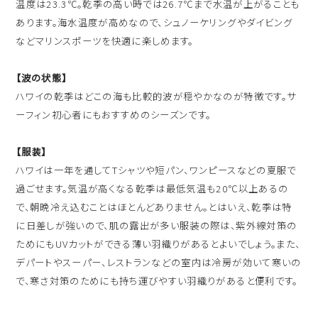
温度は23.3℃。乾季の高い時では26.7℃まで水温が上がることも
あります。海水温度が高めなので、シュノーケリングやダイビング
などマリンスポーツを快適に楽しめます。
【波の状態】
ハワイの乾季はどこの海も比較的波が穏やかなのが特徴です。サ
ーフィン初心者にもおすすめのシーズンです。
【服装】
ハワイは一年を通してTシャツや短パン、ワンピースなどの夏服で
過ごせます。気温が高くなる乾季は最低気温も20℃以上あるの
で、朝晩冷え込むことはほとんどありません。とはいえ、乾季は特
に日差しが強いので、肌の露出が多い服装の際は、紫外線対策の
ためにもUVカットができる薄い羽織りがあるとよいでしょう。また、
デパートやスーパー、レストランなどの室内は冷房が効いて寒いの
で、寒さ対策のためにも持ち運びやすい羽織りがあると便利です。