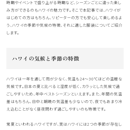
ハワイ旅行～ご出発からご帰国までの流れ～
時期やイベントで盛り上がる時期など、シーズンごとに違った楽し
シェラトン・ワイキキ・ビーチリゾート
み方ができるのもハワイの魅力です。そこで本記事では、ハワイが
ご予約内容の確認・キャンセル
はじめての方はもちろん、リピーターの方でも安心して楽しめるよ
ロイヤルハワイアン ラグジュアリーコレクションリゾート
う、ハワイの季節や気候の特徴、それに適した服装についてご紹介
CLOSE
します。
モアナサーフライダー ウェスティンリゾート&スパ
シェラトン プリンセス・カイウラニ
シェラトン・マウイ・リゾート&スパ
ハワイの気候と季節の特徴
ハワイは一年を通して雨が少なく、気温も24〜30℃ほどの温暖な
CLOSE
気候です。日本の夏と比べると湿度が低く、カラッとした気候で過
ごしやすいため、年中ベストシーズンといえます。また、年間の気温
差はもちろん、日中と朝晩の気温差も少ないので、夜でもあまり冷
え込むことがなく昼夜問わず過ごしやすいのも特徴です。
常夏といわれるハワイですが、実はハワイには2つの季節が存在し