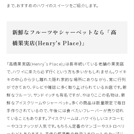
ハワイ旅行～ご出発からご帰国までの流れ～
まで、おすすめのハワイのスイーツをご紹介します。
シェラトン・ワイキキ・ビーチリゾート
ご予約内容の確認・キャンセル
ロイヤルハワイアン ラグジュアリーコレクションリゾート
新鮮なフルーツやシャーベットなら「高
CLOSE
モアナサーフライダー ウェスティンリゾート&スパ
橋果実店(Henry's Place)」
シェラトン プリンセス・カイウラニ
シェラトン・マウイ・リゾート&スパ
「高橋果実店(Henry's Place)」は長年続いている老舗の果実店
で、ハワイに来たら必ず行くという方も多いかもしれません。ワイキ
キの中心から少し離れた隠れ家的な場所にありながら、常に行列
CLOSE
ができており、テレビや雑誌に多く取り上げられているお店です。新
鮮なフルーツ、サンドイッチも有名ですが、やはりここの名物は、新
鮮なアイスクリームやシャーベット。多くの商品は数量限定で毎日
手作りされているので、午後には食べたいフレーバーが売り切れ
ていることもあります。アイスクリームは、ハワイらしいコナコーヒ
ーやココナッツが人気です。もちろん定番のマンゴーやストロベリ
ーなどもありますよ。手作り感満載の発泡スチロールのカップに