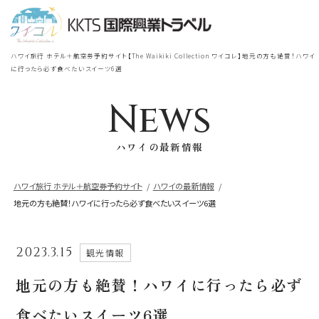
宿泊
＋
航空券
TOP
ハワイ旅行 ホテル＋航空券予約サイト【The Waikiki Collection ワイコレ】地元の方も絶賛！ハワイ
シェラトン・ワイキキ・ビーチリ
に行ったら必ず食べたいスイーツ6選
シェラトン・ワイキキ・ビーチリゾート
ゾート
News
出発地
到着地
ロイヤルハワイアン
ラグジュアリー
ハワイの最新情報
コレクション リゾート
帰国の到着地が違うお客様
ハワイ旅行 ホテル＋航空券予約サイト
ハワイの最新情報
地元の方も絶賛！ハワイに行ったら必ず食べたいスイーツ6選
モアナサーフライダー
座席クラス / 航空会社
帰国到着地
ウェスティンリゾート&スパ
2023.3.15
観光情報
座席クラス
シェラトン・プリンセスカイウラニ・ワイ
地元の方も絶賛！ハワイに行ったら必ず
キキ・ビーチ
航空会社
食べたいスイーツ6選