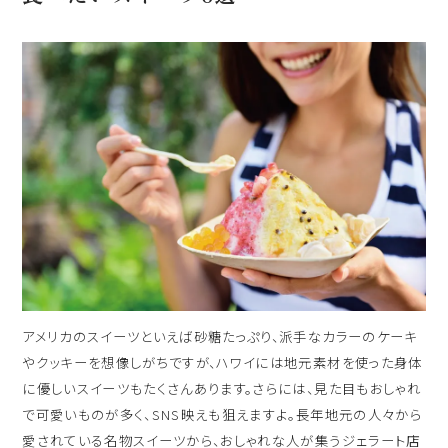
出発日
シェラトン・マウイ・リゾート＆スパ
2026年8月30日(日)
現地出発日
キャンペーン
2026年9月03日(木)
5つの特徴
泊数
部屋数
よくあるご質問
人数
お客様の声
大人
2
名/子供
0
名/添い寝
0
名/幼児
0
名
ハワイの最新情報
アメリカのスイーツといえば砂糖たっぷり、派手なカラーのケーキ
お問い合わせ
宿泊+航空券を検索
やクッキーを想像しがちですが、ハワイには地元素材を使った身体
に優しいスイーツもたくさんあります。さらには、見た目もおしゃれ
ご予約の流れ
で可愛いものが多く、SNS映えも狙えますよ。長年地元の人々から
宿泊予約のみのお客様
愛されている名物スイーツから、おしゃれな人が集うジェラート店