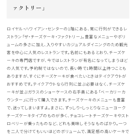
ァクトリー」
ロイヤル・ハワイアン・センターの1階にある、常に行列ができるレ
ストラン「ザ・チーズケーキ・ファクトリー」。豊富なメニューやボリ
ュームの多さに加え、入りやすいカジュアルダイニングのため観光
客を中心に人気のレストランです。名前にもあるとおり、チーズケ
ーキの専門店ですが、今ではレストランが有名になってしまうほど
の人気です。予約制ではないので、長い時で1時間以上待つことも
ありますが、すぐにチーズケーキが食べたいときはテイクアウトが
おすすめです。テイクアウトなら行列に並ぶ必要はなく、チーズケ
ーキが並ぶガラスのショーケースの右手奥にある「ベーカリーカ
ウンター」に行って購入できます。チーズケーキのメニューも豊富
で、迷ってしまいますよ。まさに、ずっしり・しっとりなニューヨーク
チーズケーキタイプのものが多く、チョコレートチーズケーキやスト
ロベリーが乗ったものなど、どれも美味しそうなものばかり。一つ
を二人で分けてもいいほどのボリュームで、満足感の高いケーキで