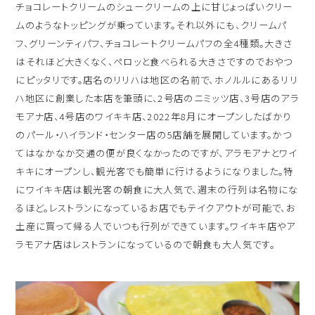
チョコレートクリームのシュークリームの上に甘じょっぱいクリー
ムのようなトッピングが乗っています。それ以外にも、クリームパ
フ、グリーンティパフ、チョコレートクリームパフの全4種類。大きさ
はそれほど大きくなく、ペロッと食べられる大きさですのでおやつ
にピッタリです。店名のリリハは地区の名前で、ホノルルにあるリリ
ハ地区に創業した本店を筆頭に、2号店のニミッツ店、3号店のアラ
モアナ店、4号店のワイキキ店、2022年8月にオープンしたばかり
のパール・ハイランド・センター店の5店舗を展開しています。かつ
てはなかなか交通の便が良くなかったのですが、アラモアナとワイ
キキにオープンし、観光客でも簡単に行けるようになりました。特
にワイキキ店は観光客の朝食に大人気で、週末の行列は名物にな
るほど。レストランになっているお店でもテイクアウトが可能で、お
土産に買って帰る人でいつも行列ができています。ワイキキ店やア
ラモアナ店はレストランになっているので朝食も大人気です。