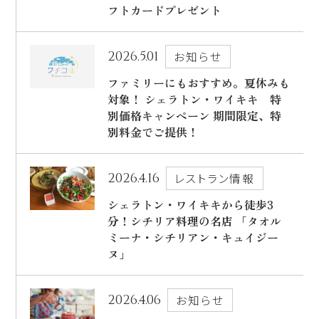
フトカードプレゼント
出発日
シェラトン・マウイ・リゾート＆スパ
2026年8月30日(日)
2026.5.01
お知らせ
現地出発日
ファミリーにもおすすめ。夏休みも
キャンペーン
2026年9月03日(木)
対象！ シェラトン・ワイキキ 特
別価格キャンペーン 期間限定、特
5つの特徴
泊数
部屋数
別料金でご提供！
よくあるご質問
2026.4.16
レストラン情報
人数
お客様の声
シェラトン・ワイキキから徒歩3
大人
2
名/子供
0
名/添い寝
0
名/幼児
0
名
分！シチリア料理の名店 「タオル
ハワイの最新情報
ミーナ・シチリアン・キュイジー
ヌ」
お問い合わせ
宿泊+航空券を検索
ご予約の流れ
2026.4.06
お知らせ
宿泊予約のみのお客様