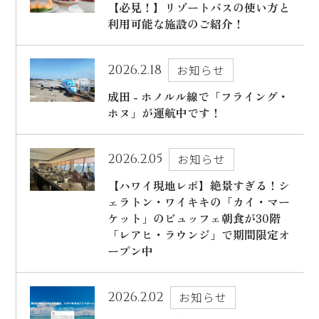
ハワイ旅行～ご出発からご帰国までの流れ～
【必見！】リゾートパスの使い方と
シェラトン・ワイキキ・ビーチリゾート
利用可能な施設のご紹介！
ご予約内容の確認・キャンセル
ロイヤルハワイアン ラグジュアリーコレクションリゾート
2026.2.18
お知らせ
CLOSE
モアナサーフライダー ウェスティンリゾート&スパ
成田 - ホノルル線で「フライング・
シェラトン プリンセス・カイウラニ
ホヌ」が運航中です！
シェラトン・マウイ・リゾート&スパ
2026.2.05
お知らせ
【ハワイ現地レポ】絶景すぎる！シ
ェラトン・ワイキキの「カイ・マー
CLOSE
ケット」のビュッフェ朝食が30階
「レアヒ・ラウンジ」で期間限定オ
ープン中
2026.2.02
お知らせ