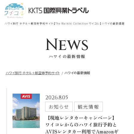
宿泊
＋
航空券
TOP
ハワイ旅行 ホテル＋航空券予約サイト【The Waikiki Collection ワイコレ】ハワイの最新情報
シェラトン・ワイキキ・ビーチリ
シェラトン・ワイキキ・ビーチリゾート
ゾート
News
出発地
到着地
ハワイの最新情報
ロイヤルハワイアン
ラグジュアリー
コレクション リゾート
ハワイ旅行 ホテル＋航空券予約サイト
ハワイの最新情報
帰国の到着地が違うお客様
モアナサーフライダー
座席クラス / 航空会社
帰国到着地
ウェスティンリゾート&スパ
2026.8.05
お知らせ
観光情報
座席クラス
シェラトン・プリンセスカイウラニ・ワイ
【現地レンタカーキャンペーン】
キキ・ビーチ
ワイコレからのハワイ旅行予約と
航空会社
AVISレンタカー利用でAmazonギ