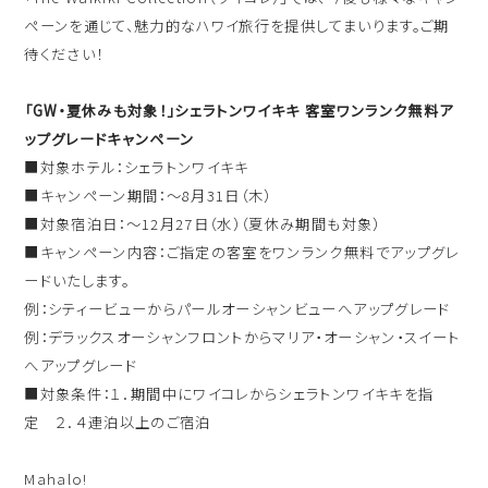
ハワイ旅行～ご出発からご帰国までの流れ～
ペーンを通じて、魅力的なハワイ旅行を提供してまいります。ご期
シェラトン・ワイキキ・ビーチリゾート
ご予約内容の確認・キャンセル
待ください！
ロイヤルハワイアン ラグジュアリーコレクションリゾート
「GW・夏休みも対象！」シェラトンワイキキ 客室ワンランク無料ア
CLOSE
モアナサーフライダー ウェスティンリゾート&スパ
ップグレードキャンペーン
■対象ホテル：シェラトンワイキキ
シェラトン プリンセス・カイウラニ
■キャンペーン期間：～8月31日（木）
シェラトン・マウイ・リゾート&スパ
■対象宿泊日：～12月27日（水）（夏休み期間も対象）
■キャンペーン内容：ご指定の客室をワンランク無料でアップグレ
ードいたします。
例：シティービューからパールオーシャンビューへアップグレード
CLOSE
例：デラックスオーシャンフロントからマリア・オーシャン・スイート
へアップグレード
■対象条件：１．期間中にワイコレからシェラトンワイキキを指
定 ２．４連泊以上のご宿泊
Mahalo!