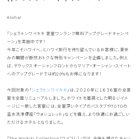
出発日
シェラトン・マウイ・リゾート＆スパ
Aloha!
2026年8月27日(木)
現地出発日
「シェラトンワイキキ 客室ワンランク無料アップグレードキャンペ
キャンペーン
2026年8月31日(月)
ーン」を実施中です！
今年こそハワイへ、とハワイ旅行を待ち望んでいるお客様に、夏休
5つの特徴
泊数
部屋数
みの期間が断然おトクな特別キャンペーンを企画しました。例え
ば、デラックスオーシャンフロントからマリア・オーシャン・スイート
よくあるご質問
へのアップグレードでは約20%もお得になります！
人数
お客様の声
大人
2
名/子供
0
名/添い寝
0
名/幼児
0
名
今回対象の「
シェラトンワイキキ
」は、２０２０年に１６３６室の全客
ハワイの最新情報
室を全面リニューアルしました。ホワイトを基調とした明るいイメ
ージに一新した客室には、全室深いタイプのバスタブやTOTOの
お問い合わせ
宿泊+航空券を検索
温水洗浄便座「ウォシュレット」などを備え、より快適にお過ごしい
ただけるホテルとなりました。
ご予約の流れ
宿泊予約のみのお客様
「The Waikiki Collection（ワイコレ）」では、今後も様々なキャン