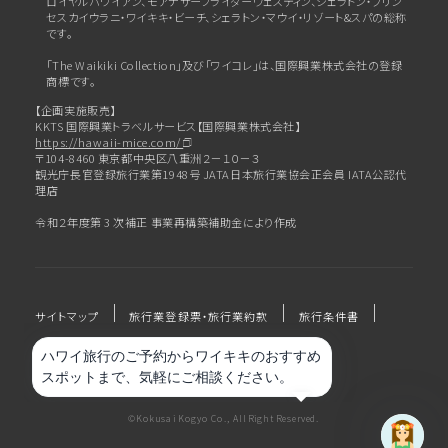
ロイヤルハワイアン、
モアナサーフライダーウェスティン、シェラトン・プリン
セスカイウラニ・ワイキキ・ビーチ、
シェラトン・マウイ・リゾート&スパの総称
です。
「The Waikiki Collection」及び「ワイコレ」は、国際興業株式会社の登録
商標です。
【企画実施販売】
KKTS 国際興業トラベルサービス【国際興業株式会社】
https://hawaii-mice.com/
〒104-8460 東京都中央区八重洲２－１０－３
観光庁長官登録旅行業第1948号 JATA日本旅行業協会正会員 IATA公認代
理店
令和２年度第 3 次補正 事業再構築補助金により作成
サイトマップ
旅行業登録票・旅行業約款
旅行条件書
プライバシーポリシー
会社概要
©Kokusai Kogyo Co., All Right Reserved.