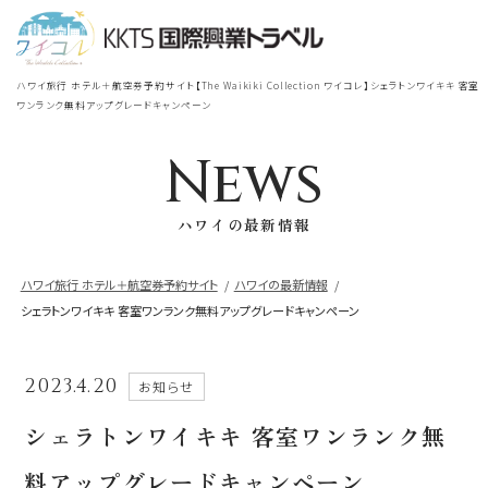
宿泊
＋
航空券
TOP
ハワイ旅行 ホテル＋航空券予約サイト【The Waikiki Collection ワイコレ】シェラトンワイキキ 客室
シェラトン・ワイキキ・ビーチリ
ワンランク無料アップグレードキャンペーン
シェラトン・ワイキキ・ビーチリゾート
ゾート
News
出発地
到着地
ロイヤルハワイアン
ラグジュアリー
ハワイの最新情報
コレクション リゾート
帰国の到着地が違うお客様
ハワイ旅行 ホテル＋航空券予約サイト
ハワイの最新情報
シェラトンワイキキ 客室ワンランク無料アップグレードキャンペーン
モアナサーフライダー
座席クラス / 航空会社
帰国到着地
ウェスティンリゾート&スパ
2023.4.20
お知らせ
座席クラス
シェラトン・プリンセスカイウラニ・ワイ
シェラトンワイキキ 客室ワンランク無
キキ・ビーチ
航空会社
料アップグレードキャンペーン