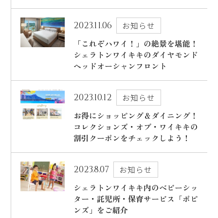
出発日
シェラトン・マウイ・リゾート＆スパ
2023.11.06
お知らせ
2026年8月28日(金)
「これぞハワイ！」の絶景を堪能！
現地出発日
シェラトンワイキキのダイヤモンド
キャンペーン
2026年9月01日(火)
ヘッドオーシャンフロント
5つの特徴
泊数
部屋数
2023.10.12
お知らせ
よくあるご質問
お得にショッピング＆ダイニング！
コレクションズ・オブ・ワイキキの
人数
お客様の声
割引クーポンをチェックしよう！
大人
2
名/子供
0
名/添い寝
0
名/幼児
0
名
ハワイの最新情報
2023.8.07
お知らせ
お問い合わせ
宿泊+航空券を検索
シェラトンワイキキ内のベビーシッ
ご予約の流れ
ター・託児所・保育サービス「ポピ
ンズ」をご紹介
宿泊予約のみのお客様