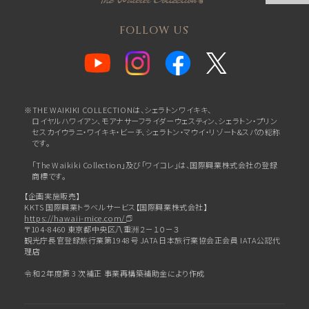
FOLLOW US
※THE WAIKIKI COLLECTIONは、シェラトンワイキキ、
ロイヤルハワイアン、
モアナサーフライダーウェスティン、シェラトン・プリン
セスカイウラニ・ワイキキ・ビーチ、
シェラトン・マウイ・リゾート&スパの総称
です。
「The Waikiki Collection」及び「ワイコレ」は、国際興業株式会社の登録
商標です。
【企画実施販売】
KKTS 国際興業トラベルサービス【国際興業株式会社】
https://hawaii-mice.com/
〒104-8460 東京都中央区八重洲２－１０－３
観光庁長官登録旅行業第1948号 JATA日本旅行業協会正会員 IATA公認代
理店
令和２年度第 3 次補正 事業再構築補助金により作成