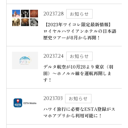
ハワイ旅行～ご出発からご帰国までの流れ～
シェラトン・ワイキキ・ビーチリゾート
2023.7.28
お知らせ
ご予約内容の確認・キャンセル
ロイヤルハワイアン ラグジュアリーコレクションリゾート
【2023年ワイコレ限定最新情報】
ロイヤルハワイアンホテルの日本語
CLOSE
モアナサーフライダー ウェスティンリゾート&スパ
歴史ツアーが8月から再開！
シェラトン プリンセス・カイウラニ
シェラトン・マウイ・リゾート&スパ
2023.7.24
お知らせ
デルタ航空が10月28より東京（羽
田）〜ホノルル線を運航再開しま
す！
CLOSE
2023.7.03
お知らせ
ハワイ旅行に必要なESTA登録がス
マホアプリから利用可能に！