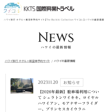
宿泊
＋
航空券
TOP
ハワイ旅行 ホテル＋航空券予約サイト【The Waikiki Collection ワイコレ】ハワイの最新情報
シェラトン・ワイキキ・ビーチリ
シェラトン・ワイキキ・ビーチリゾート
ゾート
News
出発地
到着地
ハワイの最新情報
ロイヤルハワイアン
ラグジュアリー
コレクション リゾート
ハワイ旅行 ホテル＋航空券予約サイト
ハワイの最新情報
帰国の到着地が違うお客様
モアナサーフライダー
座席クラス / 航空会社
帰国到着地
ウェスティンリゾート&スパ
2023.11.20
お知らせ
座席クラス
【2026年最新】駐車場利用につい
て シェラトンワイキキ、ロイヤル
シェラトン・プリンセスカイウラニ・ワイ
キキ・ビーチ
ハワイアン、モアナサーフライダ
航空会社
ー、プリンセスカイウラニ