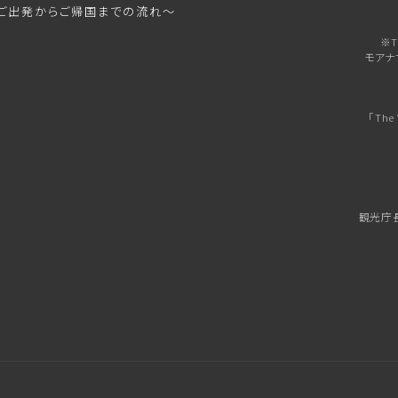
ご出発からご帰国までの流れ～
※T
モアナ
「Th
観光庁長