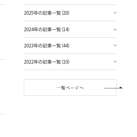
宿泊予約のみのお客様
2025年の記事一覧（20）
シェラトン・ワイキキ・ビーチリゾート
ご予約内容の確認・キャンセル
ロイヤルハワイアン ラグジュアリーコレクシ
2024年の記事一覧（14）
ョンリゾート
2023年の記事一覧（44）
モアナサーフライダー ウェスティンリゾート
&スパ
2022年の記事一覧（10）
シェラトン プリンセス・カイウラニ
シェラトン・マウイ・リゾート&スパ
一覧ページへ