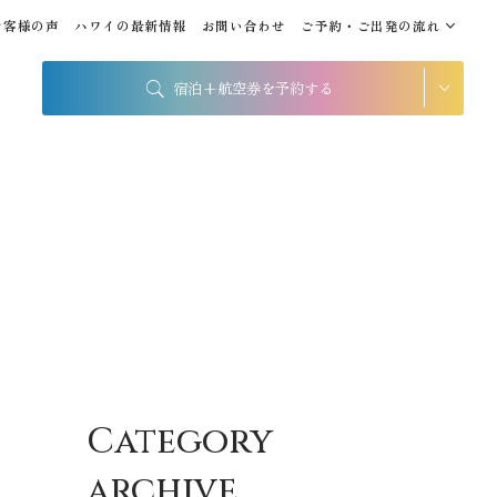
お客様の声
ハワイの最新情報
お問い合わせ
ご予約・ご出発の流れ
宿泊+航空券を予約する
シェラトン・ワイキキ・ビ
ーチリゾート
出発地
到着地
帰国の到着地が違うお客様
帰国到着地
座席クラス / 航空会社
Category
座席クラス
archive