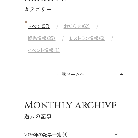
航空会社
カテゴリー
出発日
すべて（97）
お知らせ（62）
2026年8月28日(金)
観光情報（35）
レストラン情報（6）
現地出発日
イベント情報（1）
2026年9月01日(火)
泊数
部屋数
一覧ページへ
人数
大人
2
名/子供
0
名/添い寝
0
名/幼児
0
名
Monthly archive
過去の記事
宿泊+航空券を検索
2026年の記事一覧（9）