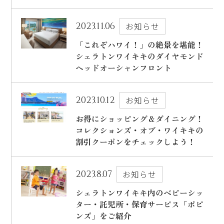
出発日
シェラトン・マウイ・リゾート＆スパ
2023.11.06
お知らせ
2026年8月29日(土)
「これぞハワイ！」の絶景を堪能！
現地出発日
シェラトンワイキキのダイヤモンド
キャンペーン
2026年9月02日(水)
ヘッドオーシャンフロント
5つの特徴
泊数
部屋数
2023.10.12
お知らせ
よくあるご質問
お得にショッピング＆ダイニング！
コレクションズ・オブ・ワイキキの
人数
お客様の声
割引クーポンをチェックしよう！
大人
2
名/子供
0
名/添い寝
0
名/幼児
0
名
ハワイの最新情報
2023.8.07
お知らせ
お問い合わせ
宿泊+航空券を検索
シェラトンワイキキ内のベビーシッ
ご予約の流れ
ター・託児所・保育サービス「ポピ
ンズ」をご紹介
宿泊予約のみのお客様