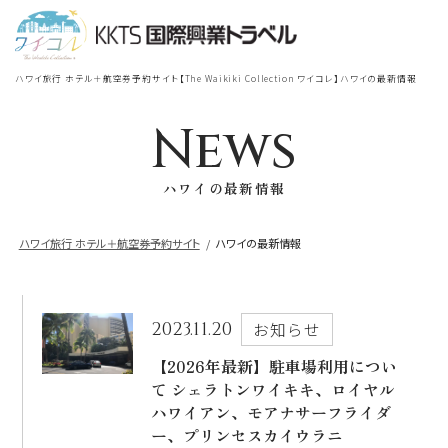
宿泊
＋
航空券
TOP
ハワイ旅行 ホテル＋航空券予約サイト【The Waikiki Collection ワイコレ】ハワイの最新情報
シェラトン・ワイキキ・ビーチリ
シェラトン・ワイキキ・ビーチリゾート
ゾート
News
出発地
到着地
ハワイの最新情報
ロイヤルハワイアン
ラグジュアリー
コレクション リゾート
ハワイ旅行 ホテル＋航空券予約サイト
ハワイの最新情報
帰国の到着地が違うお客様
モアナサーフライダー
座席クラス / 航空会社
帰国到着地
ウェスティンリゾート&スパ
2023.11.20
お知らせ
座席クラス
【2026年最新】駐車場利用につい
て シェラトンワイキキ、ロイヤル
シェラトン・プリンセスカイウラニ・ワイ
キキ・ビーチ
ハワイアン、モアナサーフライダ
航空会社
ー、プリンセスカイウラニ