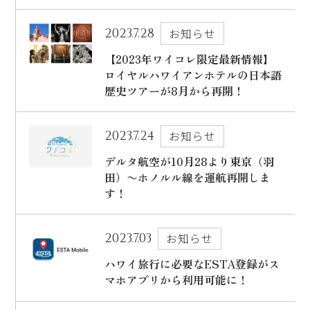
ハワイ旅行～ご出発からご帰国までの流れ～
シェラトン・ワイキキ・ビーチリゾート
2023.7.28
お知らせ
ご予約内容の確認・キャンセル
ロイヤルハワイアン ラグジュアリーコレクションリゾート
【2023年ワイコレ限定最新情報】
ロイヤルハワイアンホテルの日本語
CLOSE
モアナサーフライダー ウェスティンリゾート&スパ
歴史ツアーが8月から再開！
シェラトン プリンセス・カイウラニ
シェラトン・マウイ・リゾート&スパ
2023.7.24
お知らせ
デルタ航空が10月28より東京（羽
田）〜ホノルル線を運航再開しま
す！
CLOSE
2023.7.03
お知らせ
ハワイ旅行に必要なESTA登録がス
マホアプリから利用可能に！