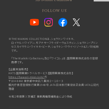
FOLLOW US
※THE WAIKIKI COLLECTIONは、シェラトンワイキキ、
ロイヤルハワイアン、
モアナサーフライダーウェスティン、シェラトン・プリン
セスカイウラニ・ワイキキ・ビーチ、
シェラトン・マウイ・リゾート&スパの総称
です。
「The Waikiki Collection」及び「ワイコレ」は、国際興業株式会社の登録
商標です。
【企画実施販売】
KKTS 国際興業トラベルサービス【国際興業株式会社】
https://hawaii-mice.com/
〒104-8460 東京都中央区八重洲２－１０－３
観光庁長官登録旅行業第1948号 JATA日本旅行業協会正会員 IATA公認代
理店
令和２年度第 3 次補正 事業再構築補助金により作成