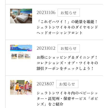
出発日
シェラトン・マウイ・リゾート＆スパ
2023.11.06
お知らせ
2026年8月29日(土)
「これぞハワイ！」の絶景を堪能！
現地出発日
シェラトンワイキキのダイヤモンド
キャンペーン
2026年9月02日(水)
ヘッドオーシャンフロント
5つの特徴
泊数
部屋数
2023.10.12
お知らせ
よくあるご質問
お得にショッピング＆ダイニング！
コレクションズ・オブ・ワイキキの
人数
お客様の声
割引クーポンをチェックしよう！
大人
2
名/子供
0
名/添い寝
0
名/幼児
0
名
ハワイの最新情報
2023.8.07
お知らせ
お問い合わせ
宿泊+航空券を検索
シェラトンワイキキ内のベビーシッ
ご予約の流れ
ター・託児所・保育サービス「ポピ
ンズ」をご紹介
宿泊予約のみのお客様