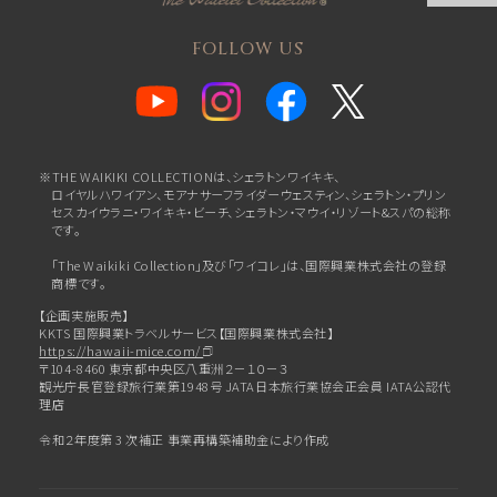
FOLLOW US
※THE WAIKIKI COLLECTIONは、シェラトンワイキキ、
ロイヤルハワイアン、
モアナサーフライダーウェスティン、シェラトン・プリン
セスカイウラニ・ワイキキ・ビーチ、
シェラトン・マウイ・リゾート&スパの総称
です。
「The Waikiki Collection」及び「ワイコレ」は、国際興業株式会社の登録
商標です。
【企画実施販売】
KKTS 国際興業トラベルサービス【国際興業株式会社】
https://hawaii-mice.com/
〒104-8460 東京都中央区八重洲２－１０－３
観光庁長官登録旅行業第1948号 JATA日本旅行業協会正会員 IATA公認代
理店
令和２年度第 3 次補正 事業再構築補助金により作成