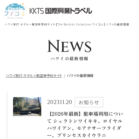
宿泊
＋
航空券
TOP
ハワイ旅行 ホテル＋航空券予約サイト【The Waikiki Collection ワイコレ】ハワイの最新情報
シェラトン・ワイキキ・ビーチリ
シェラトン・ワイキキ・ビーチリゾート
ゾート
News
出発地
到着地
ハワイの最新情報
ロイヤルハワイアン
ラグジュアリー
コレクション リゾート
ハワイ旅行 ホテル＋航空券予約サイト
ハワイの最新情報
帰国の到着地が違うお客様
モアナサーフライダー
座席クラス / 航空会社
帰国到着地
ウェスティンリゾート&スパ
2023.11.20
お知らせ
座席クラス
【2026年最新】駐車場利用につい
て シェラトンワイキキ、ロイヤル
シェラトン・プリンセスカイウラニ・ワイ
キキ・ビーチ
ハワイアン、モアナサーフライダ
航空会社
ー、プリンセスカイウラニ