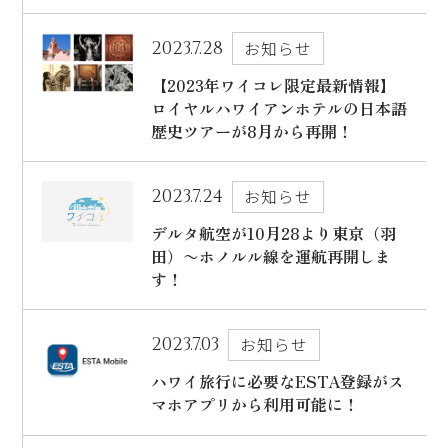
ハワイ旅行～ご出発からご帰国までの流れ～
シェラトン・ワイキキ・ビーチリゾート
2023.7.28
お知らせ
ご予約内容の確認・キャンセル
ロイヤルハワイアン ラグジュアリーコレクションリゾート
【2023年ワイコレ限定最新情報】
ロイヤルハワイアンホテルの日本語
CLOSE
モアナサーフライダー ウェスティンリゾート&スパ
歴史ツアーが8月から再開！
シェラトン プリンセス・カイウラニ
シェラトン・マウイ・リゾート&スパ
2023.7.24
お知らせ
デルタ航空が10月28より東京（羽
田）〜ホノルル線を運航再開しま
す！
CLOSE
2023.7.03
お知らせ
ハワイ旅行に必要なESTA登録がス
マホアプリから利用可能に！