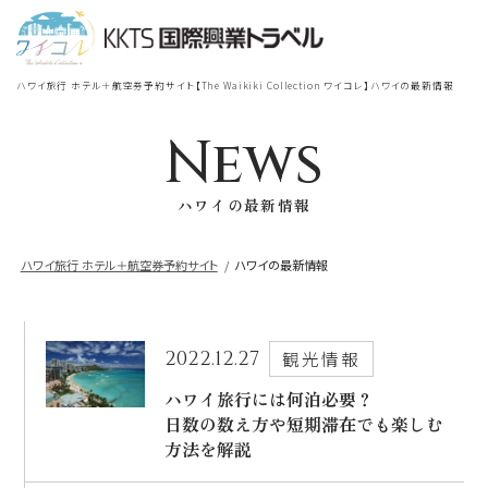
宿泊
＋
航空券
TOP
ハワイ旅行 ホテル＋航空券予約サイト【The Waikiki Collection ワイコレ】ハワイの最新情報
シェラトン・ワイキキ・ビーチリ
シェラトン・ワイキキ・ビーチリゾート
ゾート
News
出発地
到着地
ハワイの最新情報
ロイヤルハワイアン
ラグジュアリー
コレクション リゾート
ハワイ旅行 ホテル＋航空券予約サイト
ハワイの最新情報
帰国の到着地が違うお客様
モアナサーフライダー
座席クラス / 航空会社
帰国到着地
ウェスティンリゾート&スパ
2022.12.27
観光情報
座席クラス
ハワイ旅行には何泊必要？
日数の数え方や短期滞在でも楽しむ
シェラトン・プリンセスカイウラニ・ワイ
キキ・ビーチ
方法を解説
航空会社