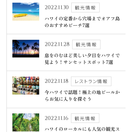
ハワイ旅行～ご出発からご帰国までの流れ～
2022.11.30
観光情報
シェラトン・ワイキキ・ビーチリゾート
ご予約内容の確認・キャンセル
ハワイの定番から穴場までオアフ島
ロイヤルハワイアン ラグジュアリーコレクションリゾート
のおすすめビーチ7選
CLOSE
モアナサーフライダー ウェスティンリゾート&スパ
2022.11.28
観光情報
シェラトン プリンセス・カイウラニ
息をのむほど美しい夕日をハワイで
シェラトン・マウイ・リゾート&スパ
見よう！サンセットスポット7選
2022.11.18
レストラン情報
CLOSE
今ハワイで話題！極上の地ビールか
らお気に入りを探そう
2022.11.16
観光情報
ハワイのローカルにも人気の観光ス