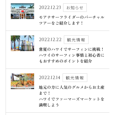
2022.12.23
お知らせ
出発日
シェラトン・マウイ・リゾート＆スパ
モアナサーフライダーのバーチャル
2026年8月28日(金)
ツアーをご紹介します！
現地出発日
キャンペーン
2026年9月01日(火)
2022.12.22
観光情報
5つの特徴
泊数
部屋数
常夏のハワイでサーフィンに挑戦！
ハワイのサーフィン事情と初心者に
よくあるご質問
もおすすめのポイントを紹介
人数
お客様の声
大人
2
名/子供
0
名/添い寝
0
名/幼児
0
名
2022.12.14
観光情報
ハワイの最新情報
地元の方に人気のグルメからお土産
お問い合わせ
まで！
宿泊+航空券を検索
ハワイでファーマーズマーケットを
ご予約の流れ
満喫しよう
宿泊予約のみのお客様