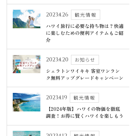
ハワイ旅行～ご出発からご帰国までの流れ～
シェラトン・ワイキキ・ビーチリゾート
2023.4.26
観光情報
ご予約内容の確認・キャンセル
ロイヤルハワイアン ラグジュアリーコレクションリゾート
ハワイ旅行に必要な持ち物は？快適
に楽しむための便利アイテムもご紹
CLOSE
モアナサーフライダー ウェスティンリゾート&スパ
介
シェラトン プリンセス・カイウラニ
シェラトン・マウイ・リゾート&スパ
2023.4.20
お知らせ
シェラトンワイキキ 客室ワンラン
ク無料アップグレードキャンペーン
CLOSE
2023.4.19
観光情報
【2024年版】ハワイの物価を徹底
調査！お得に賢くハワイを楽しもう
2023.4.12
観光情報