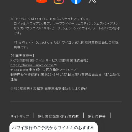
※THE WAIKIKI COLLECTIONは、シェラトンワイキキ、
ロイヤルハワイアン、
モアナサーフライダーウェスティン、シェラトン・プリン
セスカイウラニ・ワイキキ・ビーチ、
シェラトン・マウイ・リゾート&スパの総称
です。
「The Waikiki Collection」及び「ワイコレ」は、国際興業株式会社の登録
商標です。
【企画実施販売】
KKTS 国際興業トラベルサービス【国際興業株式会社】
https://hawaii-mice.com/
〒104-8460 東京都中央区八重洲２－１０－３
観光庁長官登録旅行業第1948号 JATA日本旅行業協会正会員 IATA公認代
理店
令和２年度第 3 次補正 事業再構築補助金により作成
サイトマップ
旅行業登録票・旅行業約款
旅行条件書
プライバシーポリシー
会社概要