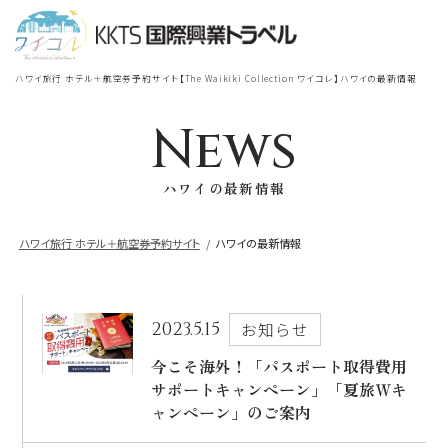
宿泊
＋
航空券
TOP
ハワイ旅行 ホテル＋航空券予約サイト【The Waikiki Collection ワイコレ】ハワイの最新情報
シェラトン・ワイキキ・ビーチリ
シェラトン・ワイキキ・ビーチリゾート
ゾート
News
出発地
到着地
ハワイの最新情報
ロイヤルハワイアン
ラグジュアリー
コレクション リゾート
ハワイ旅行 ホテル＋航空券予約サイト
ハワイの最新情報
帰国の到着地が違うお客様
モアナサーフライダー
座席クラス / 航空会社
帰国到着地
ウェスティンリゾート&スパ
2023.5.15
お知らせ
座席クラス
今こそ海外！「パスポート取得費用
サポートキャンペーン」「夏旅Ｗキ
シェラトン・プリンセスカイウラニ・ワイ
キキ・ビーチ
ャンペーン」のご案内
航空会社