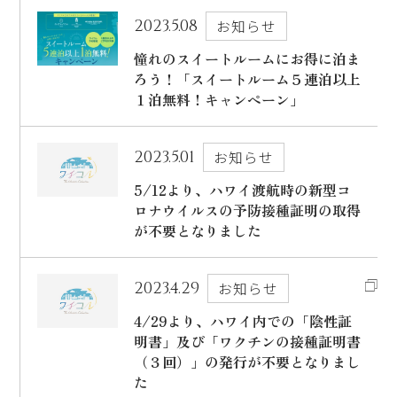
2023.5.08
お知らせ
出発日
シェラトン・マウイ・リゾート＆スパ
憧れのスイートルームにお得に泊ま
2026年8月28日(金)
ろう！「スイートルーム５連泊以上
現地出発日
１泊無料！キャンペーン」
キャンペーン
2026年9月01日(火)
5つの特徴
2023.5.01
お知らせ
泊数
部屋数
5/12より、ハワイ渡航時の新型コ
よくあるご質問
ロナウイルスの予防接種証明の取得
が不要となりました
人数
お客様の声
大人
2
名/子供
0
名/添い寝
0
名/幼児
0
名
ハワイの最新情報
2023.4.29
お知らせ
お問い合わせ
4/29より、ハワイ内での「陰性証
宿泊+航空券を検索
明書」及び「ワクチンの接種証明書
ご予約の流れ
（３回）」の発行が不要となりまし
た
宿泊予約のみのお客様