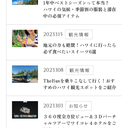
1年中ベストシーズンって本当？
ハワイの気候・季節別の服装と滞在
中の必須アイテム
2023.3.15
観光情報
地元の方も絶賛！ハワイに行ったら
必ず食べたいスイーツ6選
2023.3.08
観光情報
TheBusを乗りこなして行く！おす
すめのハワイ観光スポットをご紹介
2023.3.03
お知らせ
３６０度全方位ビュー＆３Ｄバーチ
ャルツアーでワイコレ４ホテルをご