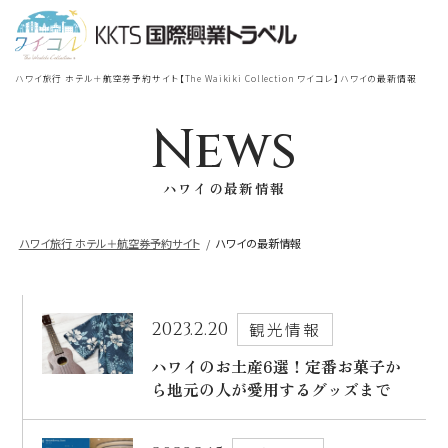
宿泊
＋
航空券
TOP
ハワイ旅行 ホテル＋航空券予約サイト【The Waikiki Collection ワイコレ】ハワイの最新情報
シェラトン・ワイキキ・ビーチリ
シェラトン・ワイキキ・ビーチリゾート
ゾート
News
出発地
到着地
ハワイの最新情報
ロイヤルハワイアン
ラグジュアリー
コレクション リゾート
ハワイ旅行 ホテル＋航空券予約サイト
ハワイの最新情報
帰国の到着地が違うお客様
モアナサーフライダー
座席クラス / 航空会社
帰国到着地
ウェスティンリゾート&スパ
2023.2.20
観光情報
座席クラス
ハワイのお土産6選！定番お菓子か
ら地元の人が愛用するグッズまで
シェラトン・プリンセスカイウラニ・ワイ
キキ・ビーチ
航空会社