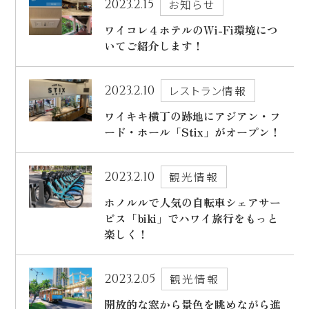
2023.2.15
お知らせ
出発日
ワイコレ４ホテルのWi-Fi環境につ
シェラトン・マウイ・リゾート＆スパ
いてご紹介します！
2026年8月27日(木)
現地出発日
キャンペーン
2023.2.10
レストラン情報
2026年8月31日(月)
ワイキキ横丁の跡地にアジアン・フ
5つの特徴
泊数
部屋数
ード・ホール「Stix」がオープン！
よくあるご質問
2023.2.10
観光情報
人数
お客様の声
大人
2
名/子供
0
名/添い寝
0
名/幼児
0
名
ホノルルで人気の自転車シェアサー
ハワイの最新情報
ビス「biki」でハワイ旅行をもっと
楽しく！
お問い合わせ
宿泊+航空券を検索
2023.2.05
ご予約の流れ
観光情報
宿泊予約のみのお客様
開放的な窓から景色を眺めながら進