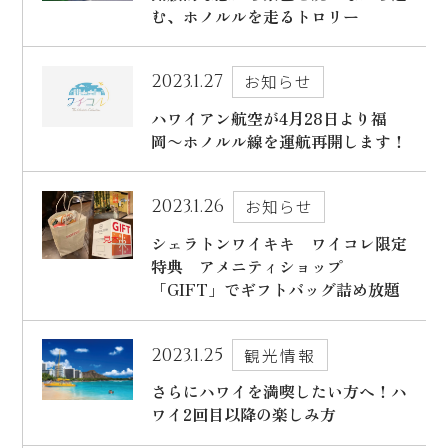
ハワイ旅行～ご出発からご帰国までの流れ～
む、ホノルルを走るトロリー
シェラトン・ワイキキ・ビーチリゾート
ご予約内容の確認・キャンセル
ロイヤルハワイアン ラグジュアリーコレクションリゾート
2023.1.27
お知らせ
CLOSE
ハワイアン航空が4月28日より福
モアナサーフライダー ウェスティンリゾート&スパ
岡〜ホノルル線を運航再開します！
シェラトン プリンセス・カイウラニ
シェラトン・マウイ・リゾート&スパ
2023.1.26
お知らせ
シェラトンワイキキ ワイコレ限定
特典 アメニティショップ
「GIFT」でギフトバッグ詰め放題
CLOSE
2023.1.25
観光情報
さらにハワイを満喫したい方へ！ハ
ワイ2回目以降の楽しみ方