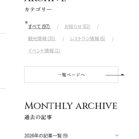
航空会社
カテゴリー
出発日
すべて（97）
お知らせ（62）
2026年8月27日(木)
観光情報（35）
レストラン情報（6）
現地出発日
イベント情報（1）
2026年8月31日(月)
泊数
部屋数
一覧ページへ
人数
大人
2
名/子供
0
名/添い寝
0
名/幼児
0
名
Monthly archive
過去の記事
宿泊+航空券を検索
2026年の記事一覧（9）