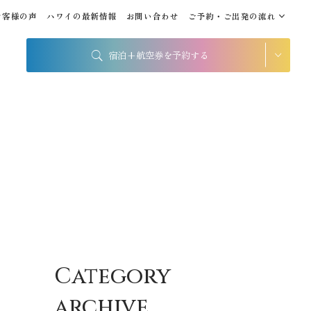
お客様の声
ハワイの最新情報
お問い合わせ
ご予約・ご出発の流れ
宿泊+航空券を予約する
シェラトン・ワイキキ・ビ
ーチリゾート
出発地
到着地
帰国の到着地が違うお客様
帰国到着地
座席クラス / 航空会社
Category
座席クラス
archive