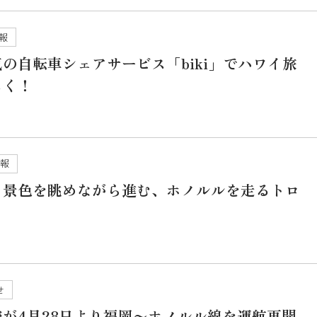
報
の自転車シェアサービス「biki」でハワイ旅
しく！
情報
ら景色を眺めながら進む、ホノルルを走るトロ
せ
が4月28日より福岡〜ホノルル線を運航再開