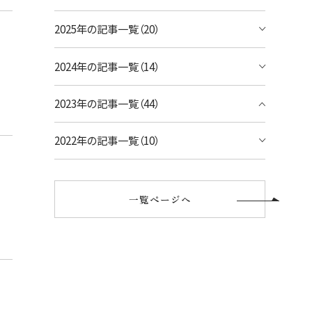
宿泊予約のみのお客様
2025年の記事一覧（20）
シェラトン・ワイキキ・ビーチリゾート
ご予約内容の確認・キャンセル
ロイヤルハワイアン ラグジュアリーコレクシ
2024年の記事一覧（14）
ョンリゾート
2023年の記事一覧（44）
モアナサーフライダー ウェスティンリゾート
&スパ
2022年の記事一覧（10）
シェラトン プリンセス・カイウラニ
シェラトン・マウイ・リゾート&スパ
一覧ページへ