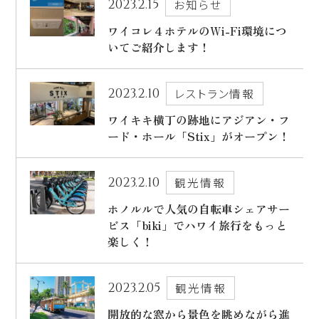
2023.2.15
お知らせ
出発日
ワイコレ４ホテルのWi-Fi環境につ
シェラトン・マウイ・リゾート＆スパ
いてご紹介します！
2026年8月28日(金)
現地出発日
キャンペーン
2023.2.10
レストラン情報
2026年9月01日(火)
ワイキキ横丁の跡地にアジアン・フ
5つの特徴
泊数
部屋数
ード・ホール「Stix」がオープン！
よくあるご質問
2023.2.10
観光情報
人数
お客様の声
大人
2
名/子供
0
名/添い寝
0
名/幼児
0
名
ホノルルで人気の自転車シェアサー
ハワイの最新情報
ビス「biki」でハワイ旅行をもっと
楽しく！
お問い合わせ
宿泊+航空券を検索
2023.2.05
ご予約の流れ
観光情報
宿泊予約のみのお客様
開放的な窓から景色を眺めながら進