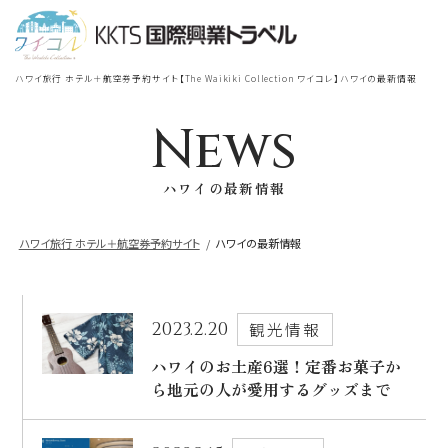
宿泊
＋
航空券
TOP
ハワイ旅行 ホテル＋航空券予約サイト【The Waikiki Collection ワイコレ】ハワイの最新情報
シェラトン・ワイキキ・ビーチリ
シェラトン・ワイキキ・ビーチリゾート
ゾート
News
出発地
到着地
ハワイの最新情報
ロイヤルハワイアン
ラグジュアリー
コレクション リゾート
ハワイ旅行 ホテル＋航空券予約サイト
ハワイの最新情報
帰国の到着地が違うお客様
モアナサーフライダー
座席クラス / 航空会社
帰国到着地
ウェスティンリゾート&スパ
2023.2.20
観光情報
座席クラス
ハワイのお土産6選！定番お菓子か
ら地元の人が愛用するグッズまで
シェラトン・プリンセスカイウラニ・ワイ
キキ・ビーチ
航空会社