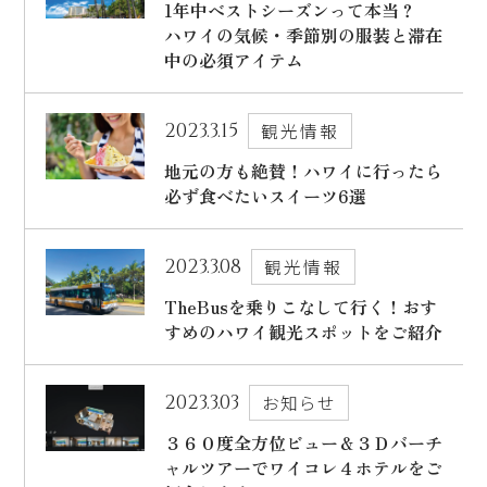
1年中ベストシーズンって本当？
ハワイの気候・季節別の服装と滞在
中の必須アイテム
2023.3.15
観光情報
地元の方も絶賛！ハワイに行ったら
必ず食べたいスイーツ6選
2023.3.08
観光情報
TheBusを乗りこなして行く！おす
すめのハワイ観光スポットをご紹介
2023.3.03
お知らせ
３６０度全方位ビュー＆３Ｄバーチ
ャルツアーでワイコレ４ホテルをご