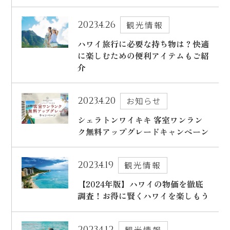
ハワイ旅行～ご出発からご帰国までの流れ～
シェラトン・ワイキキ・ビーチリゾート
2023.4.26
観光情報
ご予約内容の確認・キャンセル
ロイヤルハワイアン ラグジュアリーコレクションリゾート
ハワイ旅行に必要な持ち物は？快適
に楽しむための便利アイテムもご紹
CLOSE
モアナサーフライダー ウェスティンリゾート&スパ
介
シェラトン プリンセス・カイウラニ
シェラトン・マウイ・リゾート&スパ
2023.4.20
お知らせ
シェラトンワイキキ 客室ワンラン
ク無料アップグレードキャンペーン
CLOSE
2023.4.19
観光情報
【2024年版】ハワイの物価を徹底
調査！お得に賢くハワイを楽しもう
2023.4.12
観光情報