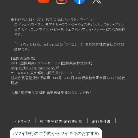
※THE WAIKIKI COLLECTIONは、シェラトンワイキキ、
ロイヤルハワイアン、
モアナサーフライダーウェスティン、シェラトン・プリン
セスカイウラニ・ワイキキ・ビーチ、
シェラトン・マウイ・リゾート&スパの総称
です。
「The Waikiki Collection」及び「ワイコレ」は、国際興業株式会社の登録
商標です。
【企画実施販売】
KKTS 国際興業トラベルサービス【国際興業株式会社】
https://hawaii-mice.com/
〒104-8460 東京都中央区八重洲２－１０－３
観光庁長官登録旅行業第1948号 JATA日本旅行業協会正会員 IATA公認代
理店
令和２年度第 3 次補正 事業再構築補助金により作成
サイトマップ
旅行業登録票・旅行業約款
旅行条件書
プライバシーポリシー
会社概要