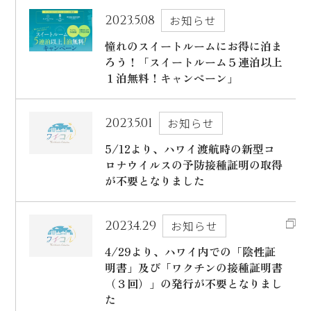
2023.5.08
お知らせ
出発日
シェラトン・マウイ・リゾート＆スパ
憧れのスイートルームにお得に泊ま
2026年8月27日(木)
ろう！「スイートルーム５連泊以上
現地出発日
１泊無料！キャンペーン」
キャンペーン
2026年8月31日(月)
5つの特徴
2023.5.01
お知らせ
泊数
部屋数
5/12より、ハワイ渡航時の新型コ
よくあるご質問
ロナウイルスの予防接種証明の取得
が不要となりました
人数
お客様の声
大人
2
名/子供
0
名/添い寝
0
名/幼児
0
名
ハワイの最新情報
2023.4.29
お知らせ
お問い合わせ
4/29より、ハワイ内での「陰性証
宿泊+航空券を検索
明書」及び「ワクチンの接種証明書
ご予約の流れ
（３回）」の発行が不要となりまし
た
宿泊予約のみのお客様