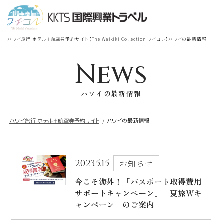
宿泊
＋
航空券
TOP
ハワイ旅行 ホテル＋航空券予約サイト【The Waikiki Collection ワイコレ】ハワイの最新情報
シェラトン・ワイキキ・ビーチリ
シェラトン・ワイキキ・ビーチリゾート
ゾート
News
出発地
到着地
ハワイの最新情報
ロイヤルハワイアン
ラグジュアリー
コレクション リゾート
ハワイ旅行 ホテル＋航空券予約サイト
ハワイの最新情報
帰国の到着地が違うお客様
モアナサーフライダー
座席クラス / 航空会社
帰国到着地
ウェスティンリゾート&スパ
2023.5.15
お知らせ
座席クラス
今こそ海外！「パスポート取得費用
サポートキャンペーン」「夏旅Ｗキ
シェラトン・プリンセスカイウラニ・ワイ
キキ・ビーチ
ャンペーン」のご案内
航空会社