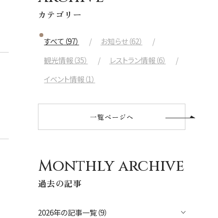
航空会社
カテゴリー
出発日
すべて（97）
お知らせ（62）
2026年8月27日(木)
観光情報（35）
レストラン情報（6）
現地出発日
イベント情報（1）
2026年8月31日(月)
泊数
部屋数
一覧ページへ
人数
大人
2
名/子供
0
名/添い寝
0
名/幼児
0
名
Monthly archive
過去の記事
宿泊+航空券を検索
2026年の記事一覧（9）