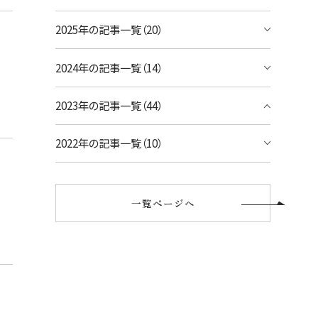
宿泊予約のみのお客様
2025年の記事一覧（20）
シェラトン・ワイキキ・ビーチリゾート
ご予約内容の確認・キャンセル
ロイヤルハワイアン ラグジュアリーコレクシ
2024年の記事一覧（14）
ョンリゾート
2023年の記事一覧（44）
モアナサーフライダー ウェスティンリゾート
&スパ
2022年の記事一覧（10）
シェラトン プリンセス・カイウラニ
シェラトン・マウイ・リゾート&スパ
一覧ページへ