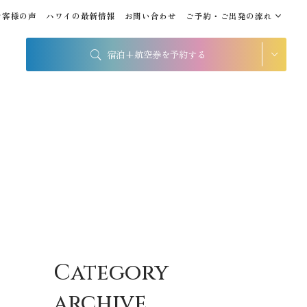
お客様の声
ハワイの最新情報
お問い合わせ
ご予約・ご出発の流れ
宿泊+航空券を予約する
シェラトン・ワイキキ・ビ
ーチリゾート
出発地
到着地
帰国の到着地が違うお客様
帰国到着地
座席クラス / 航空会社
Category
座席クラス
archive