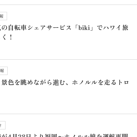
報
の自転車シェアサービス「biki」でハワイ旅
しく！
情報
ら景色を眺めながら進む、ホノルルを走るトロ
せ
が4月28日より福岡〜ホノルル線を運航再開