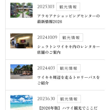
ハワイ旅行～ご出発からご帰国までの流れ～
2025.3.03
観光情報
シェラトン・ワイキキ・ビーチリゾート
ご予約内容の確認・キャンセル
ロイヤルハワイアン ラグジュアリーコレクションリゾート
アラモアナショッピングセンターの
最新情報2026
CLOSE
モアナサーフライダー ウェスティンリゾート&スパ
2024.10.09
観光情報
シェラトン プリンセス・カイウラニ
シェラトンワイキキ内のレンタカー
シェラトン・マウイ・リゾート&スパ
店舗のご案内
2024.4.03
観光情報
CLOSE
ワイキキ周辺を走るトロリーバスを
ご紹介
2023.6.30
観光情報
【2026年版】ハワイ観光でここだ