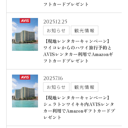
フトカードプレゼント
出発日
シェラトン・マウイ・リゾート＆スパ
2026年8月29日(土)
2025.12.25
お知らせ
観光情報
現地出発日
キャンペーン
2026年9月02日(水)
【現地レンタカーキャンペーン】
ワイコレからのハワイ旅行予約と
5つの特徴
泊数
部屋数
AVISレンタカー利用でAmazonギ
フトカードプレゼント
よくあるご質問
人数
お客様の声
2025.7.16
大人
2
名/子供
0
名/添い寝
0
名/幼児
0
名
お知らせ
観光情報
ハワイの最新情報
【現地レンタカーキャンペーン】
お問い合わせ
宿泊+航空券を検索
シェラトンワイキキ内AVISレンタ
カー利用でAmazonギフトカードプ
ご予約の流れ
レゼント
宿泊予約のみのお客様