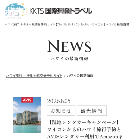
宿泊
＋
航空券
TOP
ハワイ旅行 ホテル＋航空券予約サイト【The Waikiki Collection ワイコレ】ハワイの最新情報
シェラトン・ワイキキ・ビーチリ
シェラトン・ワイキキ・ビーチリゾート
ゾート
News
出発地
到着地
ハワイの最新情報
ロイヤルハワイアン
ラグジュアリー
コレクション リゾート
ハワイ旅行 ホテル＋航空券予約サイト
ハワイの最新情報
帰国の到着地が違うお客様
モアナサーフライダー
座席クラス / 航空会社
帰国到着地
ウェスティンリゾート&スパ
2026.8.05
お知らせ
観光情報
座席クラス
シェラトン・プリンセスカイウラニ・ワイ
【現地レンタカーキャンペーン】
キキ・ビーチ
ワイコレからのハワイ旅行予約と
航空会社
AVISレンタカー利用でAmazonギ