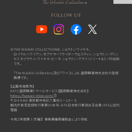
FOLLOW US
※THE WAIKIKI COLLECTIONは、シェラトンワイキキ、
ロイヤルハワイアン、
モアナサーフライダーウェスティン、シェラトン・プリン
セスカイウラニ・ワイキキ・ビーチ、
シェラトン・マウイ・リゾート&スパの総称
です。
「The Waikiki Collection」及び「ワイコレ」は、国際興業株式会社の登録
商標です。
【企画実施販売】
KKTS 国際興業トラベルサービス【国際興業株式会社】
https://hawaii-mice.com/
〒104-8460 東京都中央区八重洲２－１０－３
観光庁長官登録旅行業第1948号 JATA日本旅行業協会正会員 IATA公認代
理店
令和２年度第 3 次補正 事業再構築補助金により作成