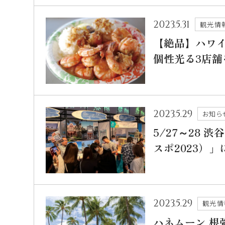
2023.5.31
観光情
【絶品】ハワ
個性光る3店舗
2023.5.29
お知ら
5/27～28 渋
スポ2023）
2023.5.29
観光情
ハネムーン 