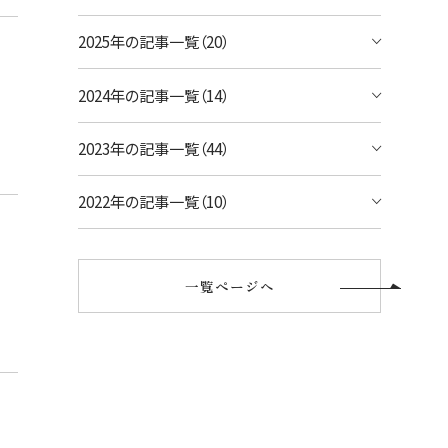
宿泊予約のみのお客様
2025年の記事一覧（20）
シェラトン・ワイキキ・ビーチリゾート
ご予約内容の確認・キャンセル
ロイヤルハワイアン ラグジュアリーコレクシ
2024年の記事一覧（14）
ョンリゾート
2023年の記事一覧（44）
モアナサーフライダー ウェスティンリゾート
&スパ
2022年の記事一覧（10）
シェラトン プリンセス・カイウラニ
シェラトン・マウイ・リゾート&スパ
一覧ページへ