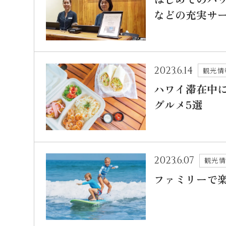
などの充実サ
2023.6.14
観光情
ハワイ滞在中
グルメ5選
2023.6.07
観光
ファミリーで