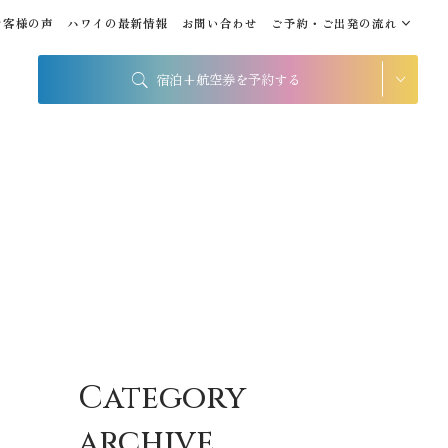
お客様の声
ハワイの最新情報
お問い合わせ
ご予約・ご出発の流れ
宿泊+航空券を予約する
シェラトン・ワイキキ・ビ
ーチリゾート
出発地
到着地
帰国の到着地が違うお客様
帰国到着地
座席クラス / 航空会社
Category
座席クラス
archive