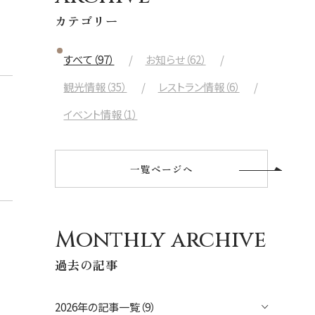
航空会社
カテゴリー
出発日
すべて（97）
お知らせ（62）
2026年8月27日(木)
観光情報（35）
レストラン情報（6）
現地出発日
イベント情報（1）
2026年8月31日(月)
泊数
部屋数
一覧ページへ
人数
大人
2
名/子供
0
名/添い寝
0
名/幼児
0
名
Monthly archive
過去の記事
宿泊+航空券を検索
2026年の記事一覧（9）