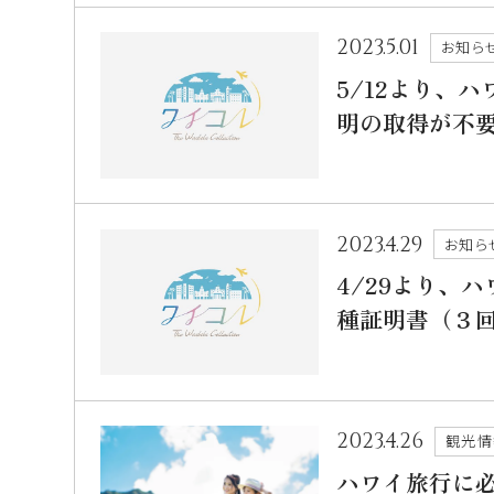
2023.5.01
お知ら
5/12より、
明の取得が不
2023.4.29
お知ら
4/29より、
種証明書（３
2023.4.26
観光情
ハワイ旅行に