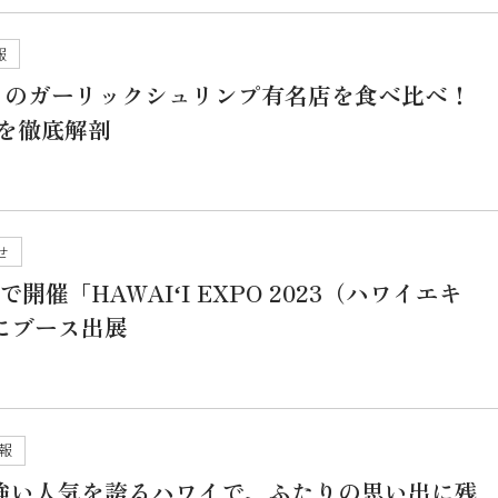
報
イのガーリックシュリンプ有名店を食べ比べ！
を徹底解剖
せ
谷で開催「HAWAIʻI EXPO 2023（ハワイエキ
」にブース出展
報
根強い人気を誇るハワイで、ふたりの思い出に残