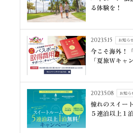
る体験を！
2023.5.15
お知ら
今こそ海外！
「夏旅Ｗキャ
2023.5.08
お知ら
憧れのスイー
５連泊以上１